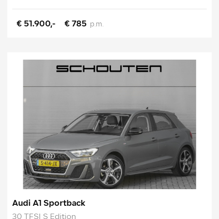
€ 51.900,-
€ 785
p.m.
Audi A1 Sportback
30 TFSI S Edition