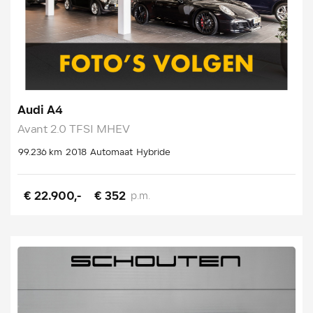
Audi A4
Avant 2.0 TFSI MHEV
99.236 km
2018
Automaat
Hybride
€ 22.900,-
€ 352
p.m.