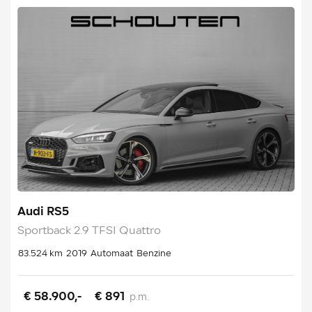
Audi RS5
Sportback 2.9 TFSI Quattro
83.524 km
2019
Automaat
Benzine
€ 58.900,-
€ 891
p.m.