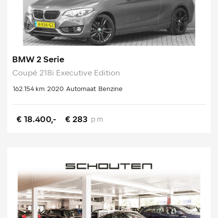
BMW 2 Serie
Coupé 218i Executive Edition
162.154 km
2020
Automaat
Benzine
€ 18.400,-
€ 283
p.m.