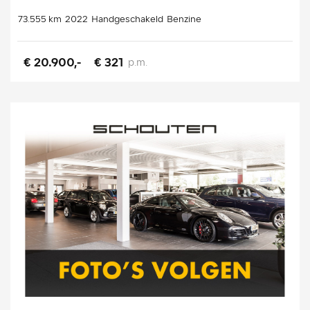
73.555 km
2022
Handgeschakeld
Benzine
€ 20.900,-
€ 321
p.m.