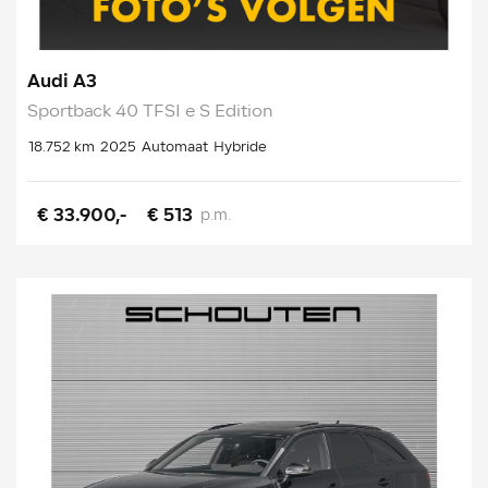
Audi A3
Sportback 40 TFSI e S Edition
18.752 km
2025
Automaat
Hybride
€ 33.900,-
€ 513
p.m.