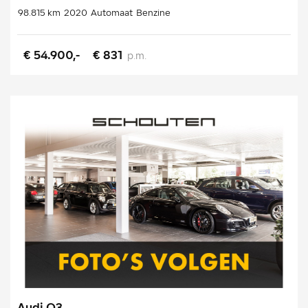
98.815 km
2020
Automaat
Benzine
€ 54.900,-
€ 831
p.m.