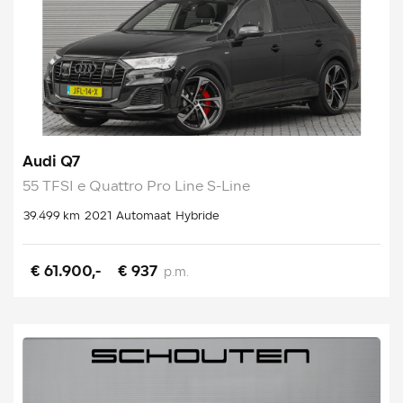
Audi Q7
55 TFSI e Quattro Pro Line S-Line
39.499 km
2021
Automaat
Hybride
€ 61.900,-
€ 937
p.m.