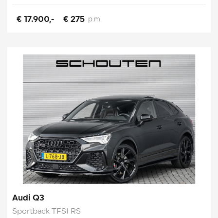
€ 17.900,-
€ 275
p.m.
Audi Q3
Sportback TFSI RS