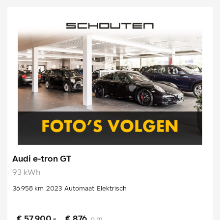
Audi e-tron GT
93 kWh
36.958 km
2023
Automaat
Elektrisch
€ 57.900,-
€ 876
p.m.