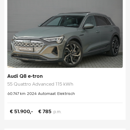
Audi Q8 e-tron
55 Quattro Advanced 115 kWh
60.747 km
2024
Automaat
Elektrisch
€ 51.900,-
€ 785
p.m.