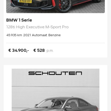
BMW 1 Serie
128ti High Executive M-Sport Pro
45.935 km
2021
Automaat
Benzine
€ 34.900,-
€ 528
p.m.