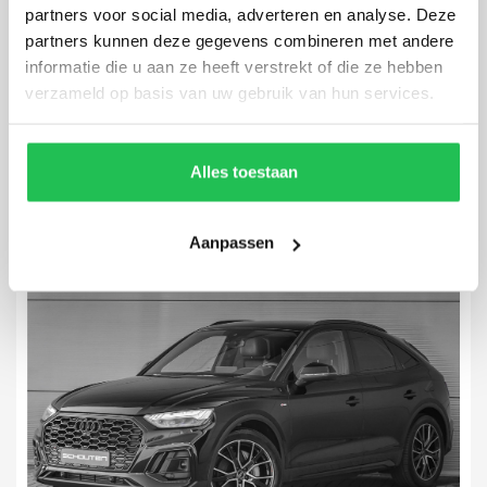
partners voor social media, adverteren en analyse. Deze
partners kunnen deze gegevens combineren met andere
Audi Q4 Sportback e-tron
informatie die u aan ze heeft verstrekt of die ze hebben
50 Quattro S-Line 77 kWh
verzameld op basis van uw gebruik van hun services.
36.008 km
2022
Automaat
Elektrisch
Alles toestaan
Aanpassen