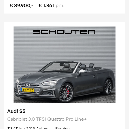
€ 89.900,-
€ 1.361
p.m.
Audi S5
Cabriolet 3.0 TFSI Quattro Pro Line+
113.411 km
2018
Automaat
Benzine