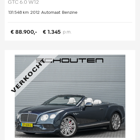
GTC 6.0 W12
131.548 km
2012
Automaat
Benzine
€ 88.900,-
€ 1.345
p.m.