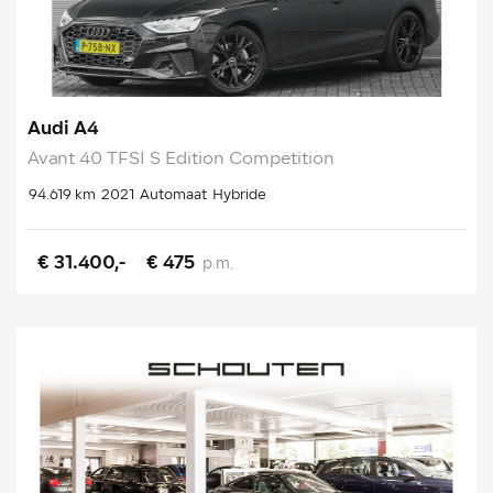
Audi A4
Avant 40 TFSI S Edition Competition
94.619 km
2021
Automaat
Hybride
€ 31.400,-
€ 475
p.m.