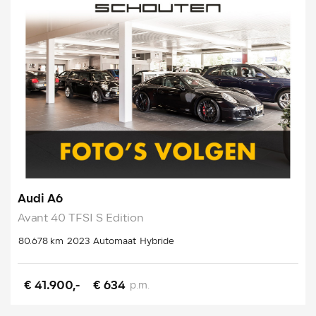
Audi A6
Avant 40 TFSI S Edition
80.678 km
2023
Automaat
Hybride
€ 41.900,-
€ 634
p.m.