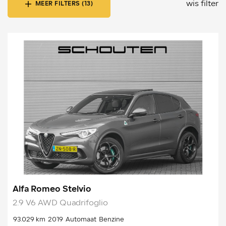
wis filter
MEER FILTERS (13)
Alfa Romeo Stelvio
2.9 V6 AWD Quadrifoglio
93.029 km
2019
Automaat
Benzine