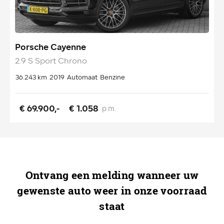
Porsche Cayenne
2.9 S Sport Chrono
36.243 km
2019
Automaat
Benzine
€ 69.900,-
€ 1.058
p.m.
Ontvang een melding wanneer uw
gewenste auto weer in onze voorraad
staat