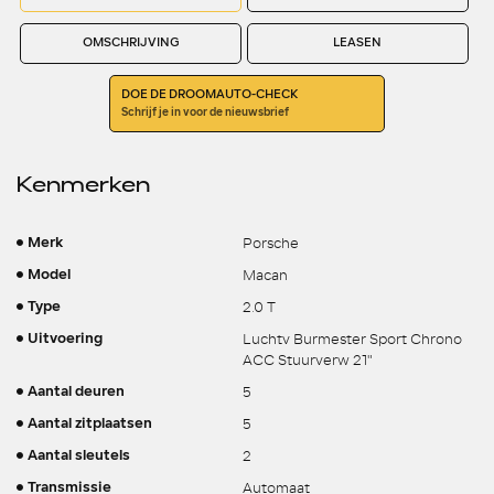
OMSCHRIJVING
LEASEN
DOE DE DROOMAUTO-CHECK
Schrijf je in voor de nieuwsbrief
Kenmerken
Porsche
Merk
Macan
Model
2.0 T
Type
Luchtv Burmester Sport Chrono
Uitvoering
ACC Stuurverw 21"
5
Aantal deuren
5
Aantal zitplaatsen
2
Aantal sleutels
Automaat
Transmissie