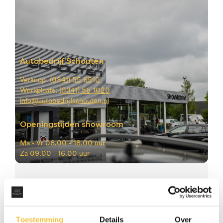
Autobedrijf Schouten
Verkoop:
(0341) 55 6510
Werkplaats:
(0341) 56 1020
info@autobedrijfschouten.nl
Openingstijden showroom
Ma -
Vr 08.00 - 18.00 uur
Za
09.00 - 16.00 uur
Vragen of interesse?
Toestemming
Details
Over