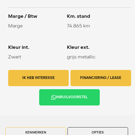
Marge / Btw
Km. stand
Marge
74.865 km
Kleur int.
Kleur ext.
Zwart
grijs metallic
IK HEB INTERESSE
FINANCIERING / LEASE
INRUILVOORSTEL
KENMERKEN
OPTIES