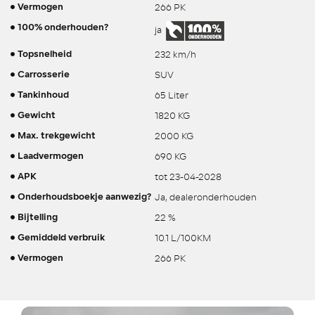
266 PK
Vermogen
100% onderhouden?
ja
232 km/h
Topsnelheid
SUV
Carrosserie
65 Liter
Tankinhoud
1820 KG
Gewicht
2000 KG
Max. trekgewicht
690 KG
Laadvermogen
tot 23-04-2028
APK
Ja, dealeronderhouden
Onderhoudsboekje aanwezig?
22 %
Bijtelling
10.1 L/100KM
Gemiddeld verbruik
266 PK
Vermogen