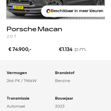
Beschikbaar in meer kleuren
Porsche Macan
2.0 T
p.m.
€ 74.900,-
€1.134
Vermogen
Brandstof
266 PK / 196kW
Benzine
Transmissie
Bouwjaar
Automaat
2023