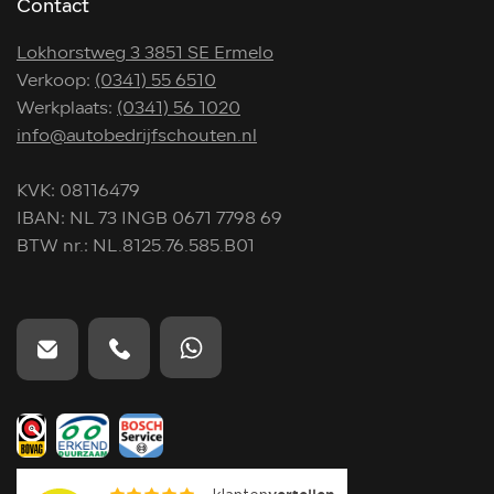
Contact
Lokhorstweg 3 3851 SE Ermelo
Verkoop:
(0341) 55 6510
Werkplaats:
(0341) 56 1020
info@autobedrijfschouten.nl
KVK: 08116479
IBAN: NL 73 INGB 0671 7798 69
BTW nr.: NL.8125.76.585.B01