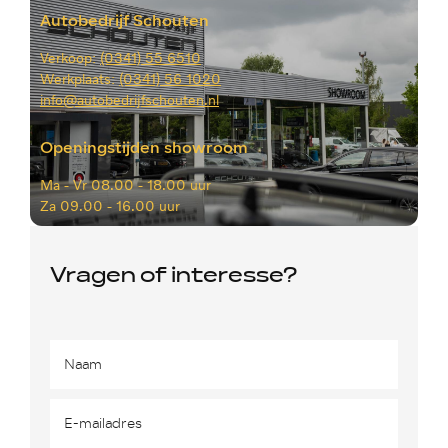
Autobedrijf Schouten
Verkoop:
(0341) 55 6510
Werkplaats:
(0341) 56 1020
info@autobedrijfschouten.nl
Openingstijden showroom
Ma -
Vr 08.00 - 18.00 uur
Za
09.00 - 16.00 uur
Vragen of interesse?