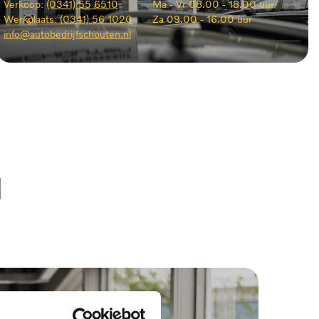
Verkoop:
(0341) 55 6510
Ma -
Vr 08.00 - 18.00 uur
Werkplaats:
(0341) 56 1020
Za
09.00 - 16.00 uur
info@autobedrijfschouten.nl
N