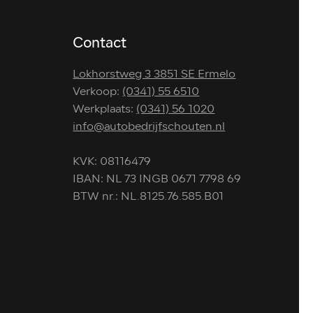
Contact
Lokhorstweg 3 3851 SE Ermelo
Verkoop:
(0341) 55 6510
Werkplaats:
(0341) 56 1020
info@autobedrijfschouten.nl
KVK: 08116479
IBAN: NL 73 INGB 0671 7798 69
BTW nr.: NL.8125.76.585.B01