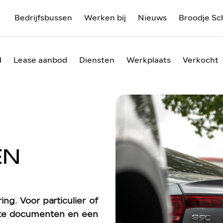
Bedrijfsbussen
Werken bij
Nieuws
Broodje Sc
d
Lease aanbod
Diensten
Werkplaats
Verkocht
EN
g. Voor particulier of
iste documenten en een