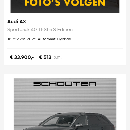
Audi A3
Sportback 40 TFSI e S Edition
18.752 km
2025
Automaat
Hybride
€ 33.900,-
€ 513
p.m.