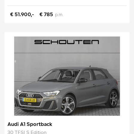
€ 51.900,-
€ 785
p.m.
Audi A1 Sportback
30 TFSI S Edition