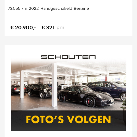
73.555 km
2022
Handgeschakeld
Benzine
€ 20.900,-
€ 321
p.m.