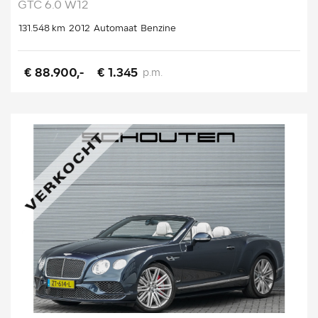
GTC 6.0 W12
131.548 km
2012
Automaat
Benzine
€ 88.900,-
€ 1.345
p.m.