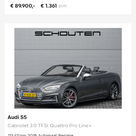
€ 89.900,-
€ 1.361
p.m.
Audi S5
Cabriolet 3.0 TFSI Quattro Pro Line+
113.411 km
2018
Automaat
Benzine