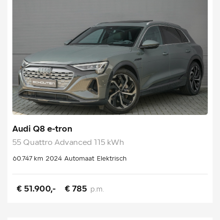
Audi Q8 e-tron
55 Quattro Advanced 115 kWh
60.747 km
2024
Automaat
Elektrisch
€ 51.900,-
€ 785
p.m.