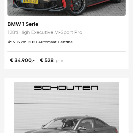
BMW 1 Serie
128ti High Executive M-Sport Pro
45.935 km
2021
Automaat
Benzine
€ 34.900,-
€ 528
p.m.