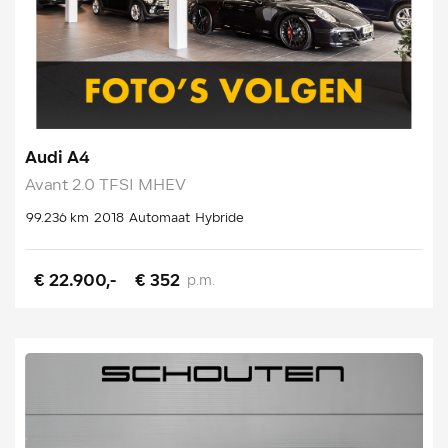
Audi A4
Avant 2.0 TFSI MHEV
99.236 km
2018
Automaat
Hybride
€ 22.900,-
€ 352
p.m.