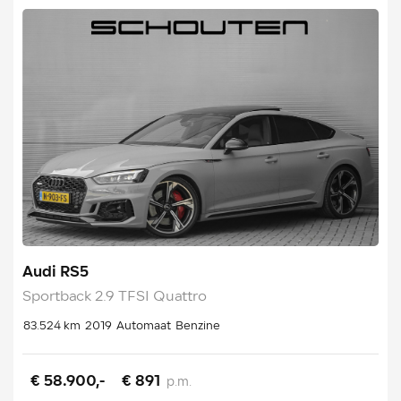
Audi RS5
Sportback 2.9 TFSI Quattro
83.524 km
2019
Automaat
Benzine
€ 58.900,-
€ 891
p.m.