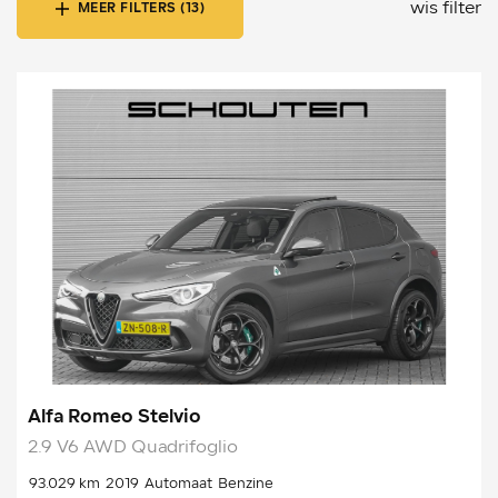
wis filter
MEER FILTERS (13)
Alfa Romeo Stelvio
2.9 V6 AWD Quadrifoglio
93.029 km
2019
Automaat
Benzine