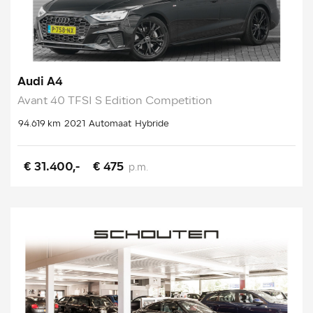
Audi A4
Avant 40 TFSI S Edition Competition
94.619 km
2021
Automaat
Hybride
€ 31.400,-
€ 475
p.m.