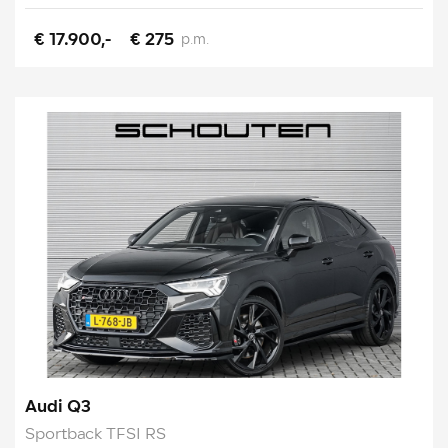
€ 17.900,-
€ 275
p.m.
Audi Q3
Sportback TFSI RS