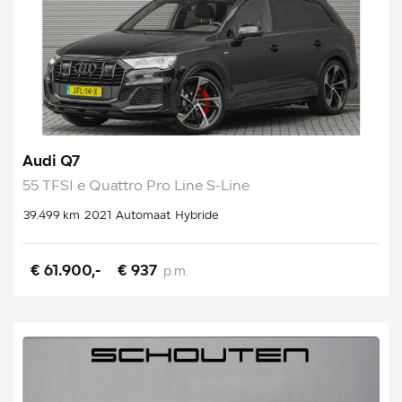
Audi Q7
55 TFSI e Quattro Pro Line S-Line
39.499 km
2021
Automaat
Hybride
€ 61.900,-
€ 937
p.m.