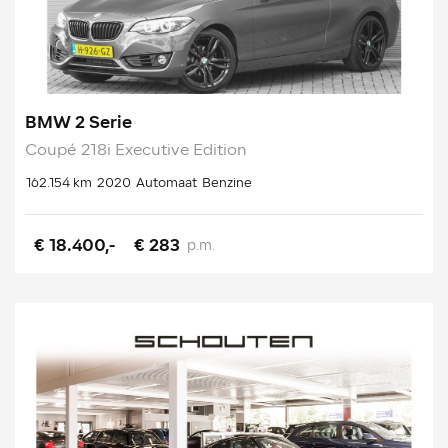
BMW 2 Serie
Coupé 218i Executive Edition
162.154 km
2020
Automaat
Benzine
€ 18.400,-
€ 283
p.m.