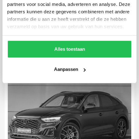
partners voor social media, adverteren en analyse. Deze
partners kunnen deze gegevens combineren met andere
Audi Q4 Sportback e-tron
informatie die u aan ze heeft verstrekt of die ze hebben
50 Quattro S-Line 77 kWh
verzameld op basis van uw gebruik van hun services.
36.008 km
2022
Automaat
Elektrisch
Alles toestaan
Aanpassen