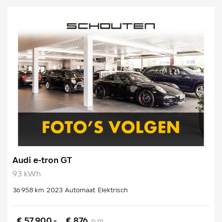
Audi e-tron GT
93 kWh
36.958 km
2023
Automaat
Elektrisch
€ 57.900,-
€ 876
p.m.