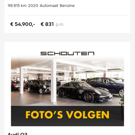
98.815 km
2020
Automaat
Benzine
€ 54.900,-
€ 831
p.m.