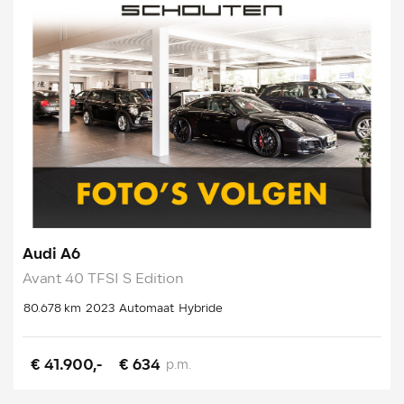
Audi A6
Avant 40 TFSI S Edition
80.678 km
2023
Automaat
Hybride
€ 41.900,-
€ 634
p.m.