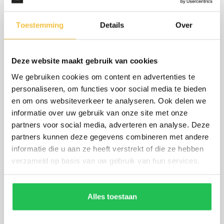
Toestemming
Details
Over
Deze website maakt gebruik van cookies
We gebruiken cookies om content en advertenties te
personaliseren, om functies voor social media te bieden
en om ons websiteverkeer te analyseren. Ook delen we
informatie over uw gebruik van onze site met onze
Mercedes-Benz GLE
partners voor social media, adverteren en analyse. Deze
400d 4M AMG
partners kunnen deze gegevens combineren met andere
74.921 km
2023
Automaat
Diesel
informatie die u aan ze heeft verstrekt of die ze hebben
verzameld op basis van uw gebruik van hun services.
€ 84.900,-
€ 1.285
p.m.
Alles toestaan