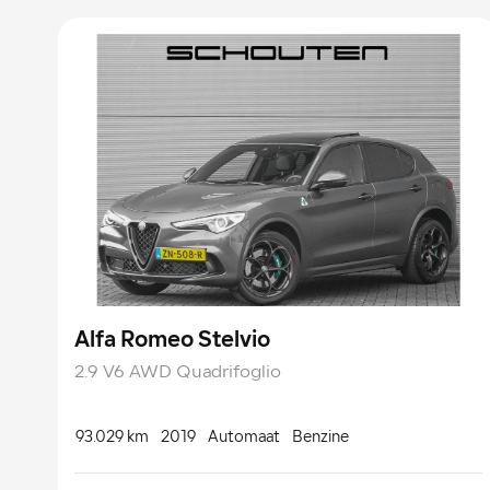
Alfa Romeo Stelvio
2.9 V6 AWD Quadrifoglio
93.029 km
2019
Automaat
Benzine