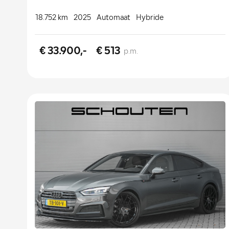
18.752 km
2025
Automaat
Hybride
€ 33.900,-
€ 513
p.m.