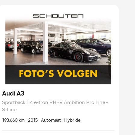
Audi A3
Sportback 1.4 e-tron PHEV Ambition Pro Line+
S-Line
193.660 km
2015
Automaat
Hybride