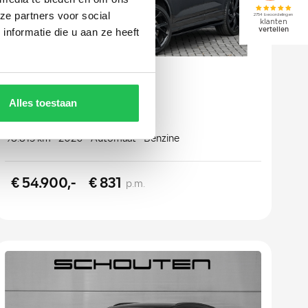
ze partners voor social
nformatie die u aan ze heeft
Audi Q3
Sportback TFSI RS
Alles toestaan
98.815 km
2020
Automaat
Benzine
€ 54.900,-
€ 831
p.m.