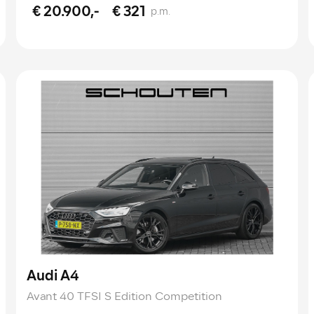
€ 20.900,-
€ 321
p.m.
Audi A4
Avant 40 TFSI S Edition Competition