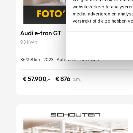
websiteverkeer te analyseren
media, adverteren en analys
verstrekt of die ze hebben v
Audi e-tron GT
93 kWh
36.958 km
2023
Automaat
Elektrisch
€ 57.900,-
€ 876
p.m.