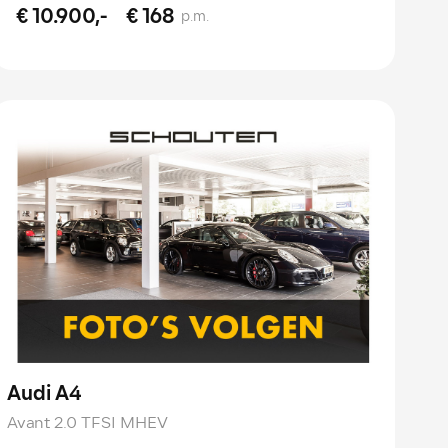
€ 10.900,-
€ 168
p.m.
Audi A4
Avant 2.0 TFSI MHEV