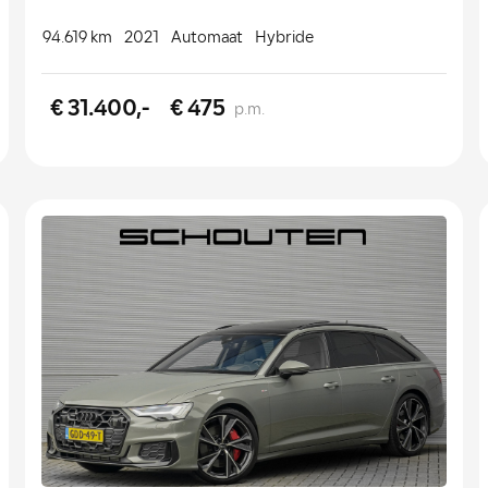
94.619 km
2021
Automaat
Hybride
€ 31.400,-
€ 475
p.m.