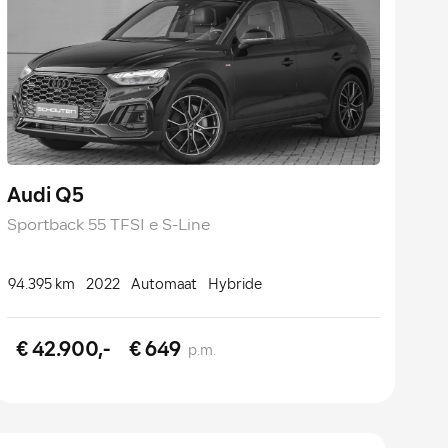
Audi Q5
Sportback 55 TFSI e S-Line
94.395 km
2022
Automaat
Hybride
€ 42.900,-
€ 649
p.m.