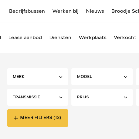
Bedrijfsbussen
Werken bij
Nieuws
Broodje Sc
d
Lease aanbod
Diensten
Werkplaats
Verkocht
MEER FILTERS (13)