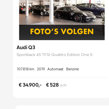
Audi Q3
Sportback 45 TFSI Quattro Edition One S
107.818 km
2019
Automaat
Benzine
€ 34.900,-
€ 528
p.m.