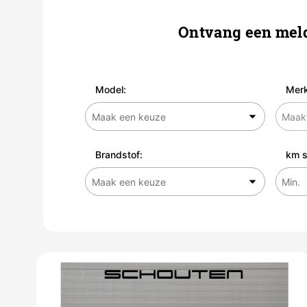
Ontvang een meld
Model:
Merk
Brandstof:
km s