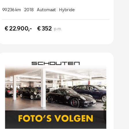
99.236 km
2018
Automaat
Hybride
€ 22.900,-
€ 352
p.m.