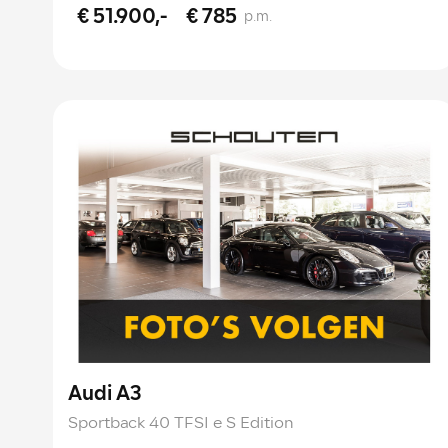
€ 51.900,-
€ 785
p.m.
Audi A3
Sportback 40 TFSI e S Edition