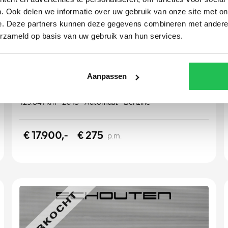
. Ook delen we informatie over uw gebruik van onze site met on
e. Deze partners kunnen deze gegevens combineren met andere i
erzameld op basis van uw gebruik van hun services.
Audi Q2
1.0 TFSI Sport Pro Line S
Aanpassen
125.841 km
2018
Automaat
Benzine
€ 17.900,-
€ 275
p.m.