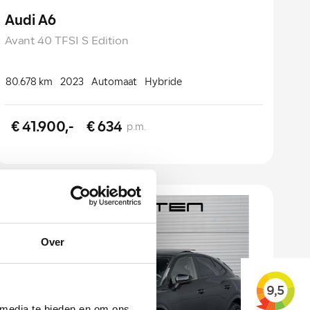
Audi A6
Avant 40 TFSI S Edition
80.678 km
2023
Automaat
Hybride
€ 41.900,-
€ 634
p.m.
Over
 media te bieden en om ons