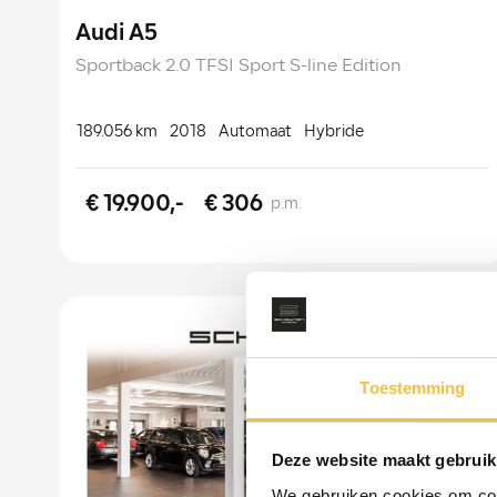
Audi A5
Sportback 2.0 TFSI Sport S-line Edition
189.056 km
2018
Automaat
Hybride
€ 19.900,-
€ 306
p.m.
Toestemming
Deze website maakt gebruik
We gebruiken cookies om cont