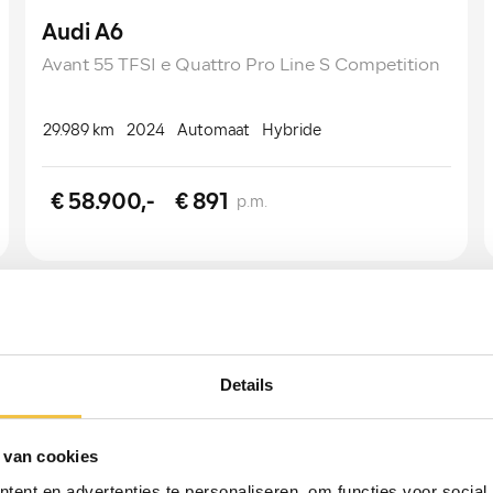
Audi A6
Avant 55 TFSI e Quattro Pro Line S Competition
29.989 km
2024
Automaat
Hybride
€ 58.900,-
€ 891
p.m.
Details
 van cookies
ent en advertenties te personaliseren, om functies voor social