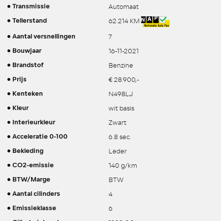
Automaat
Transmissie
62.214 KM
Tellerstand
7
Aantal versnellingen
16-11-2021
Bouwjaar
Benzine
Brandstof
€ 28.900,-
Prijs
N498LJ
Kenteken
wit basis
Kleur
Zwart
Interieurkleur
6.8 sec.
Acceleratie 0-100
Leder
Bekleding
140 g/km
CO2-emissie
BTW
BTW/Marge
4
Aantal cilinders
6
Emissieklasse