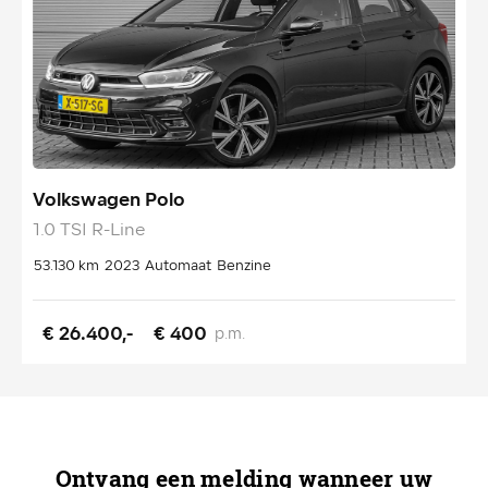
Volkswagen Polo
V
1.0 TSI R-Line
1
53.130 km
2023
Automaat
Benzine
2
€ 26.400,-
€ 400
p.m.
Ontvang een melding wanneer uw