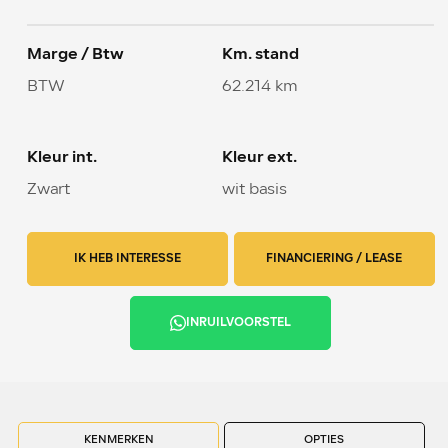
Marge / Btw
Km. stand
BTW
62.214 km
Kleur int.
Kleur ext.
Zwart
wit basis
IK HEB INTERESSE
FINANCIERING / LEASE
INRUILVOORSTEL
KENMERKEN
OPTIES