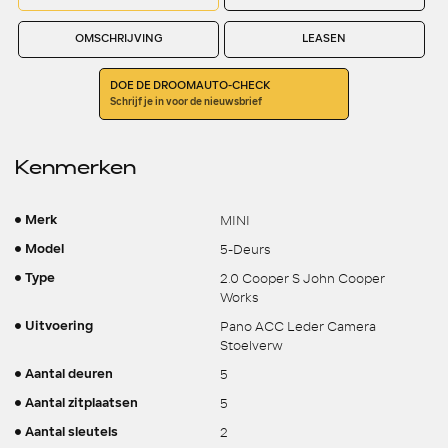
OMSCHRIJVING
LEASEN
DOE DE DROOMAUTO-CHECK
Schrijf je in voor de nieuwsbrief
Kenmerken
MINI
Merk
5-Deurs
Model
2.0 Cooper S John Cooper
Type
Works
Pano ACC Leder Camera
Uitvoering
Stoelverw
5
Aantal deuren
5
Aantal zitplaatsen
2
Aantal sleutels