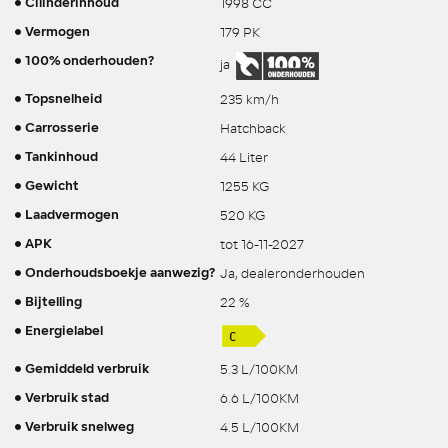
1998 CC
Cilinderinhoud
179 PK
Vermogen
100% onderhouden?
ja
235 km/h
Topsnelheid
Hatchback
Carrosserie
44 Liter
Tankinhoud
1255 KG
Gewicht
520 KG
Laadvermogen
tot 16-11-2027
APK
Ja, dealeronderhouden
Onderhoudsboekje aanwezig?
22 %
Bijtelling
Energielabel
5.3 L/100KM
Gemiddeld verbruik
6.6 L/100KM
Verbruik stad
4.5 L/100KM
Verbruik snelweg