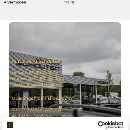
179 PK
Vermogen
Autobedrijf Schouten
Verkoop:
(0341) 55 6510
Werkplaats:
(0341) 56 1020
info@autobedrijfschouten.nl
Openingstijden showroom
Ma -
Vr 08.00 - 18.00 uur
Za
09.00 - 16.00 uur