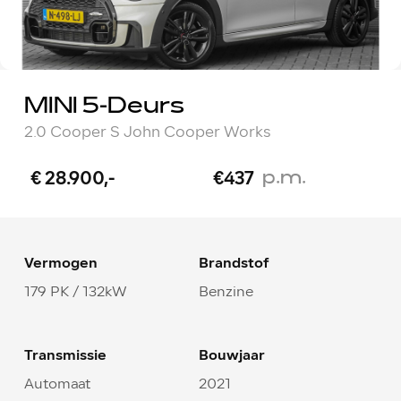
MINI 5-Deurs
2.0 Cooper S John Cooper Works
p.m.
€ 28.900,-
€437
Vermogen
Brandstof
179 PK / 132kW
Benzine
Transmissie
Bouwjaar
Automaat
2021