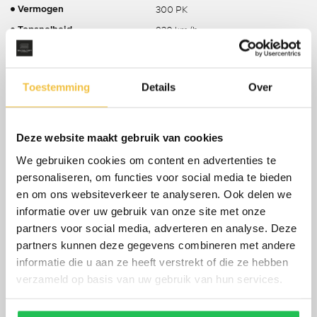
300 PK
Vermogen
230 km/h
Topsnelheid
Sedan
Carrosserie
60 Liter
Tankinhoud
Toestemming
Details
Over
1980 KG
Gewicht
1800 KG
Max. trekgewicht
675 KG
Laadvermogen
Deze website maakt gebruik van cookies
tot 14-03-2028
APK
We gebruiken cookies om content en advertenties te
22 %
Bijtelling
personaliseren, om functies voor social media te bieden
en om ons websiteverkeer te analyseren. Ook delen we
Energielabel
informatie over uw gebruik van onze site met onze
2.1 L/100KM
Gemiddeld verbruik
partners voor social media, adverteren en analyse. Deze
190 PK
Vermogen
partners kunnen deze gegevens combineren met andere
184 PK
informatie die u aan ze heeft verstrekt of die ze hebben
Vermogen elektrisch
verzameld op basis van uw gebruik van hun services.
103 KM
Actieradius elektrisch
(volgens fabrikant)