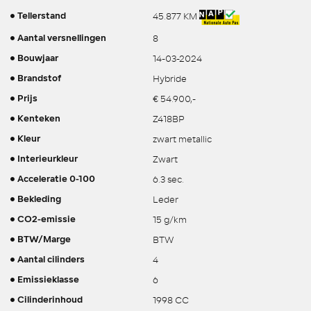
45.877 KM
Tellerstand
8
Aantal versnellingen
14-03-2024
Bouwjaar
Hybride
Brandstof
€ 54.900,-
Prijs
Z418BP
Kenteken
zwart metallic
Kleur
Zwart
Interieurkleur
6.3 sec.
Acceleratie 0-100
Leder
Bekleding
15 g/km
CO2-emissie
BTW
BTW/Marge
4
Aantal cilinders
6
Emissieklasse
1998 CC
Cilinderinhoud