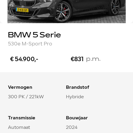
BMW 5 Serie
530e M-Sport Pro
p.m.
€ 54.900,-
€831
Vermogen
Brandstof
300 PK / 221kW
Hybride
Transmissie
Bouwjaar
Automaat
2024