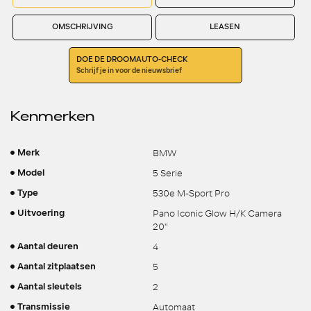
OMSCHRIJVING
LEASEN
DOE DE DROOMAUTO-CHECK
Schrijf je in voor de nieuwsbrief
Kenmerken
BMW
Merk
5 Serie
Model
530e M-Sport Pro
Type
Pano Iconic Glow H/K Camera
Uitvoering
20"
4
Aantal deuren
5
Aantal zitplaatsen
2
Aantal sleutels
Automaat
Transmissie