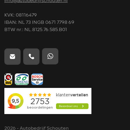
info@autobedrijfschouten.nl
KVK: 08116479
IBAN: NL 73 INGB 0671 7798 69
BTW nr.: NL.8125.76.585.B01
2026 - Autobedrijf Schouten