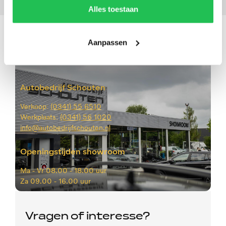
Alles toestaan
Aanpassen
Autobedrijf Schouten
Verkoop:
(0341) 55 6510
Werkplaats:
(0341) 56 1020
info@autobedrijfschouten.nl
Openingstijden showroom
Ma -
Vr 08.00 - 18.00 uur
Za
09.00 - 16.00 uur
Vragen of interesse?