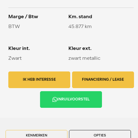
Marge / Btw
Km. stand
BTW
45.877 km
Kleur int.
Kleur ext.
Zwart
zwart metallic
IK HEB INTERESSE
FINANCIERING / LEASE
INRUILVOORSTEL
KENMERKEN
OPTIES