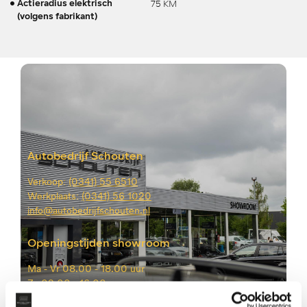
75 KM
Actieradius elektrisch
(volgens fabrikant)
Autobedrijf Schouten
Verkoop:
(0341) 55 6510
Werkplaats:
(0341) 56 1020
info@autobedrijfschouten.nl
Openingstijden showroom
Ma -
Vr 08.00 - 18.00 uur
Za
09.00 - 16.00 uur