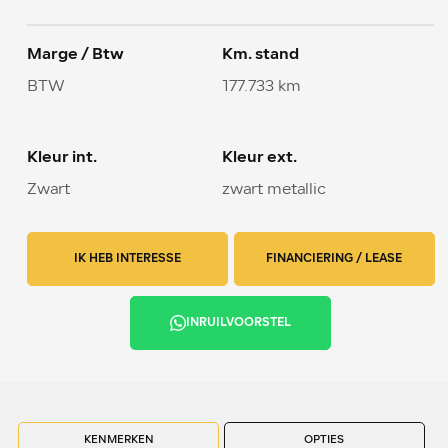
Marge / Btw
Km. stand
BTW
177.733 km
Kleur int.
Kleur ext.
Zwart
zwart metallic
IK HEB INTERESSE
FINANCIERING / LEASE
INRUILVOORSTEL
KENMERKEN
OPTIES