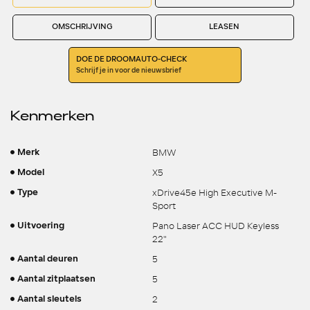
OMSCHRIJVING
LEASEN
DOE DE DROOMAUTO-CHECK
Schrijf je in voor de nieuwsbrief
Kenmerken
BMW
Merk
X5
Model
xDrive45e High Executive M-
Type
Sport
Pano Laser ACC HUD Keyless
Uitvoering
22"
5
Aantal deuren
5
Aantal zitplaatsen
2
Aantal sleutels