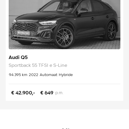
Audi Q5
Sportback 55 TFSI e S-Line
x
94.395 km
2022
Automaat
Hybride
1
€ 42.900,-
€ 649
p.m.