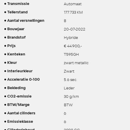
Automaat
Transmissie
177.733 KM
Tellerstand
8
Aantal versnellingen
20-07-2022
Bouwjaar
Hybride
Brandstof
€ 44.900,-
Prijs
T595GH
Kenteken
zwart metallic
Kleur
Zwart
Interieurkleur
5.6 sec.
Acceleratie 0-100
Leder
Bekleding
30 g/km
CO2-emissie
BTW
BTW/Marge
6
Aantal cilinders
6
Emissieklasse