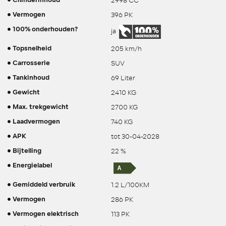
2998 CC
Cilinderinhoud
396 PK
Vermogen
100% onderhouden?
ja
205 km/h
Topsnelheid
SUV
Carrosserie
69 Liter
Tankinhoud
2410 KG
Gewicht
2700 KG
Max. trekgewicht
740 KG
Laadvermogen
tot 30-04-2028
APK
22 %
Bijtelling
Energielabel
1.2 L/100KM
Gemiddeld verbruik
286 PK
Vermogen
113 PK
Vermogen elektrisch