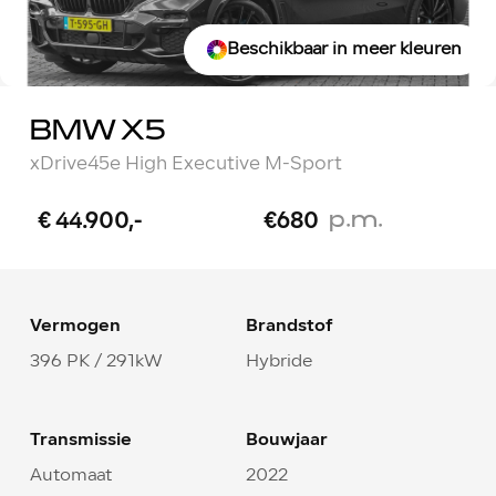
Beschikbaar in meer kleuren
BMW X5
xDrive45e High Executive M-Sport
p.m.
€ 44.900,-
€680
Vermogen
Brandstof
396 PK / 291kW
Hybride
Transmissie
Bouwjaar
Automaat
2022