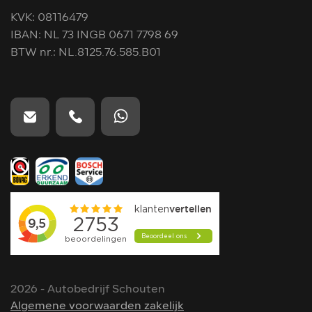
KVK: 08116479
IBAN: NL 73 INGB 0671 7798 69
BTW nr.: NL.8125.76.585.B01
2026 - Autobedrijf Schouten
Algemene voorwaarden zakelijk