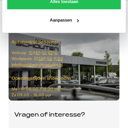
Alles toestaan
Aanpassen
Autobedrijf Schouten
Verkoop:
(0341) 55 6510
Werkplaats:
(0341) 56 1020
info@autobedrijfschouten.nl
Openingstijden showroom
Ma -
Vr 08.00 - 18.00 uur
Za
09.00 - 16.00 uur
Vragen of interesse?