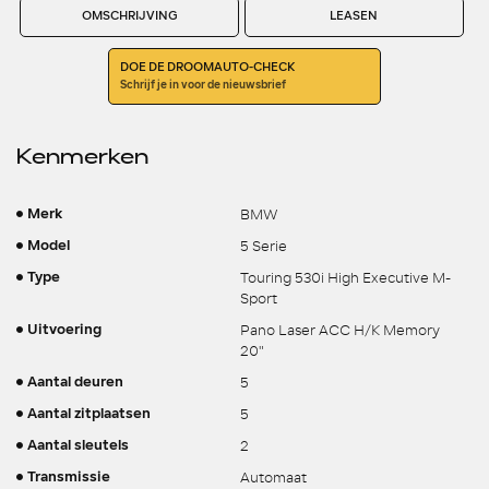
OMSCHRIJVING
LEASEN
DOE DE DROOMAUTO-CHECK
Schrijf je in voor de nieuwsbrief
Kenmerken
BMW
Merk
5 Serie
Model
Touring 530i High Executive M-
Type
Sport
Pano Laser ACC H/K Memory
Uitvoering
20"
5
Aantal deuren
5
Aantal zitplaatsen
2
Aantal sleutels
Automaat
Transmissie