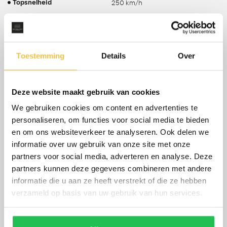
250 km/h
Topsnelheid
Stationwagon
Carrosserie
68 Liter
Tankinhoud
1705 KG
Gewicht
Toestemming
Details
Over
2000 KG
Max. trekgewicht
720 KG
Laadvermogen
tot 21-01-2027
Deze website maakt gebruik van cookies
APK
Ja, dealeronderhouden
Onderhoudsboekje aanwezig?
We gebruiken cookies om content en advertenties te
personaliseren, om functies voor social media te bieden
22 %
Bijtelling
en om ons websiteverkeer te analyseren. Ook delen we
Energielabel
informatie over uw gebruik van onze site met onze
5.8 L/100KM
Gemiddeld verbruik
partners voor social media, adverteren en analyse. Deze
partners kunnen deze gegevens combineren met andere
7 L/100KM
Verbruik stad
informatie die u aan ze heeft verstrekt of die ze hebben
5.1 L/100KM
Verbruik snelweg
verzameld op basis van uw gebruik van hun services.
252 PK
Vermogen