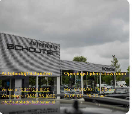
Autobedrijf Schouten
Openingstijden showroom
Verkoop:
(0341) 55 6510
Ma -
Vr 08.00 - 18.00 uur
Werkplaats:
(0341) 56 1020
Za
09.00 - 16.00 uur
info@autobedrijfschouten.nl