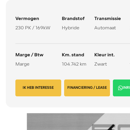
Vermogen
Brandstof
Transmissie
230 PK / 169kW
Hybride
Automaat
Marge / Btw
Km. stand
Kleur int.
Marge
104.742 km
Zwart
IK HEB INTERESSE
FINANCIERING / LEASE
INR