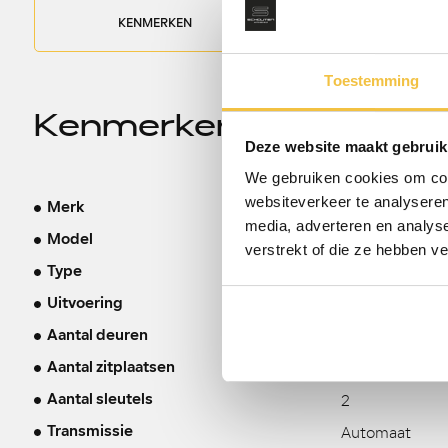
KENMERKEN
OPTIES
Toestemming
Kenmerken
Deze website maakt gebruik
We gebruiken cookies om cont
websiteverkeer te analyseren
Hyundai
Merk
media, adverteren en analys
Tucson
Model
verstrekt of die ze hebben v
1.6 T-GDI PHE
Type
Leder Krell Au
Uitvoering
5
Aantal deuren
5
Aantal zitplaatsen
2
Aantal sleutels
Automaat
Transmissie