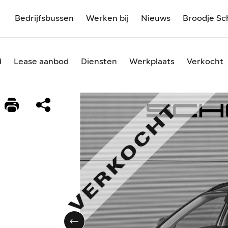
Bedrijfsbussen
Werken bij
Nieuws
Broodje Sc
d
Lease aanbod
Diensten
Werkplaats
Verkocht