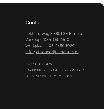
Contact
Lokhorstweg 3 3851 SE Ermelo
Verkoop:
(0341) 55 6510
Werkplaats:
(0341) 56 1020
info@autobedrijfschouten.nl
KVK: 08116479
IBAN: NL 73 INGB 0671 7798 69
BTW nr.: NL.8125.76.585.B01