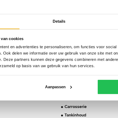
OMSCHRIJVING
Details
 van cookies
ent en advertenties te personaliseren, om functies voor social
. Ook delen we informatie over uw gebruik van onze site met on
BTW/Marge
e. Deze partners kunnen deze gegevens combineren met andere i
Aantal cilinders
erzameld op basis van uw gebruik van hun services.
V Prime
Cilinderinhoud
dio 360° Trekhaak
Vermogen
Aanpassen
100% onderhouden?
Topsnelheid
Carrosserie
Tankinhoud