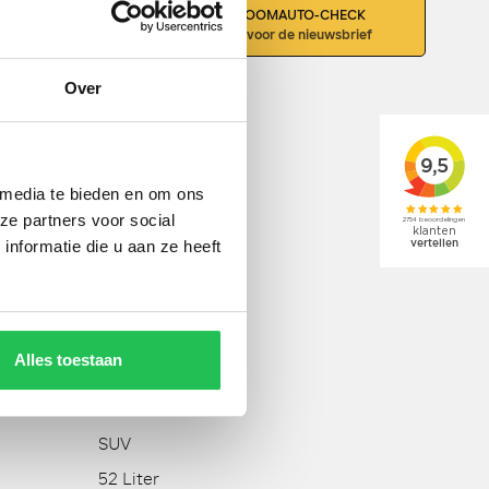
DOE DE DROOMAUTO-CHECK
LEASEN
Schrijf je in voor de nieuwsbrief
Over
 media te bieden en om ons
ze partners voor social
Marge
nformatie die u aan ze heeft
4
1598 CC
230 PK
Alles toestaan
ja
193 km/h
SUV
52 Liter