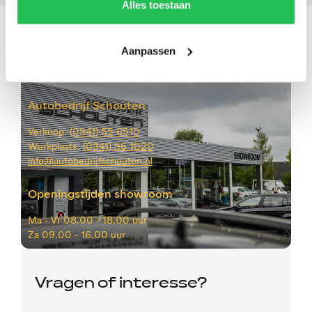
Alles toestaan
Aanpassen
Autobedrijf Schouten
Verkoop:
(0341) 55 6510
Werkplaats:
(0341) 56 1020
info@autobedrijfschouten.nl
Openingstijden showroom
Ma -
Vr 08.00 - 18.00 uur
Za
09.00 - 16.00 uur
Vragen of interesse?