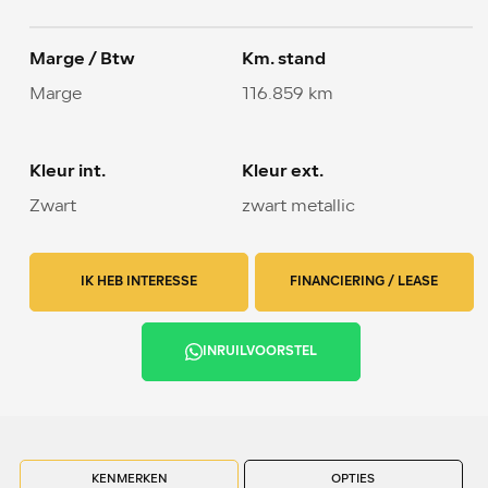
Marge / Btw
Km. stand
Marge
116.859 km
Kleur int.
Kleur ext.
Zwart
zwart metallic
IK HEB INTERESSE
FINANCIERING / LEASE
INRUILVOORSTEL
KENMERKEN
OPTIES