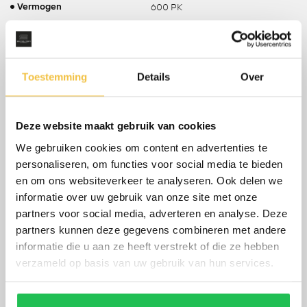
600 PK
Vermogen
100% onderhouden?
ja
250 km/h
Topsnelheid
Stationwagon
Carrosserie
Toestemming
Details
Over
73 Liter
Tankinhoud
2075 KG
Gewicht
Deze website maakt gebruik van cookies
2100 KG
Max. trekgewicht
We gebruiken cookies om content en advertenties te
665 KG
Laadvermogen
personaliseren, om functies voor social media te bieden
tot 24-04-2027
APK
en om ons websiteverkeer te analyseren. Ook delen we
Ja, dealeronderhouden
Onderhoudsboekje aanwezig?
informatie over uw gebruik van onze site met onze
22 %
partners voor social media, adverteren en analyse. Deze
Bijtelling
partners kunnen deze gegevens combineren met andere
11.6 L/100KM
Gemiddeld verbruik
informatie die u aan ze heeft verstrekt of die ze hebben
600 PK
Vermogen
verzameld op basis van uw gebruik van hun services.
11 PK
Vermogen elektrisch