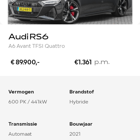
Audi RS6
A6 Avant TFSI Quattro
p.m.
€ 89.900,-
€1.361
Vermogen
Brandstof
600 PK / 441kW
Hybride
Transmissie
Bouwjaar
Automaat
2021