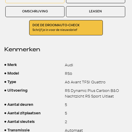
OMSCHRIJVING
LEASEN
DOE DE DROOMAUTO-CHECK
Schrijf je in voor de nieuwsbrief
Kenmerken
Audi
Merk
RS6
Model
A6 Avant TFSI Quattro
Type
RS Dynamic Plus Carbon B&O
Uitvoering
Nachtzicht RS Sport Uitlaat
5
Aantal deuren
5
Aantal zitplaatsen
2
Aantal sleutels
Automaat
Transmissie