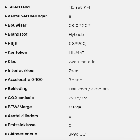
116.859 KM
Tellerstand
8
Aantal versnellingen
08-02-2021
Bouwjaar
Hybride
Brandstof
€ 89.900,-
Prijs
HLJ44T
Kenteken
zwart metallic
Kleur
Zwart
Interieurkleur
3.6 sec.
Acceleratie 0-100
Half leder / alcantara
Bekleding
293 g/km
CO2-emissie
Marge
BTW/Marge
8
Aantal cilinders
6
Emissieklasse
3996 CC
Cilinderinhoud