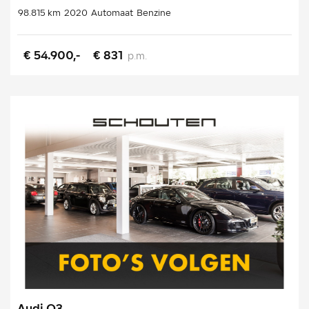
98.815 km
2020
Automaat
Benzine
€ 54.900,-
€ 831
p.m.