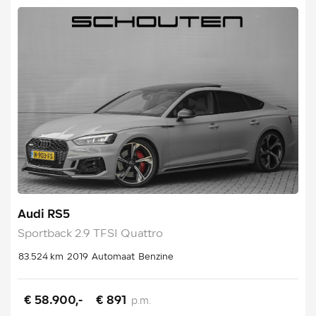
Audi RS5
Sportback 2.9 TFSI Quattro
83.524 km
2019
Automaat
Benzine
€ 58.900,-
€ 891
p.m.