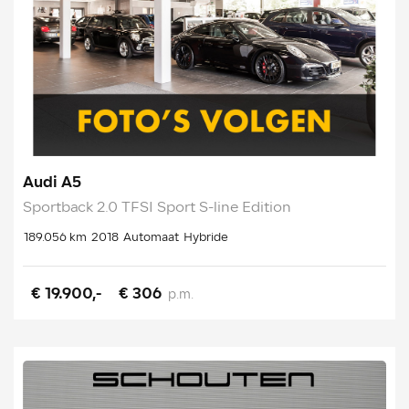
Audi A5
Sportback 2.0 TFSI Sport S-line Edition
189.056 km
2018
Automaat
Hybride
€ 19.900,-
€ 306
p.m.