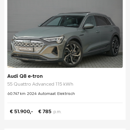
Audi Q8 e-tron
55 Quattro Advanced 115 kWh
60.747 km
2024
Automaat
Elektrisch
€ 51.900,-
€ 785
p.m.