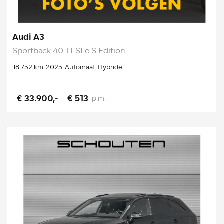
Audi A3
Sportback 40 TFSI e S Edition
18.752 km
2025
Automaat
Hybride
€ 33.900,-
€ 513
p.m.