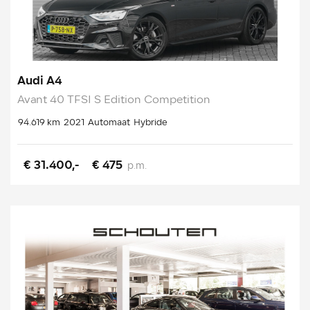
Audi A4
Avant 40 TFSI S Edition Competition
94.619 km
2021
Automaat
Hybride
€ 31.400,-
€ 475
p.m.