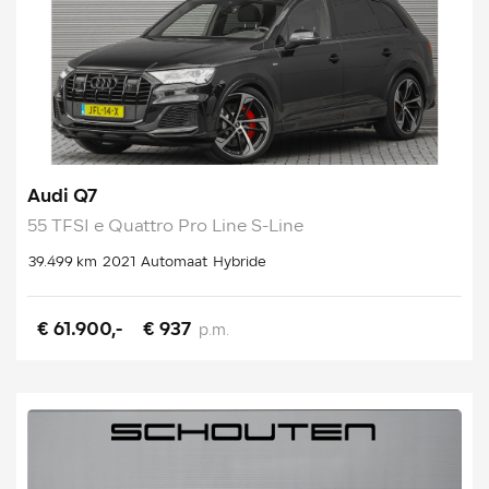
Audi Q7
55 TFSI e Quattro Pro Line S-Line
39.499 km
2021
Automaat
Hybride
€ 61.900,-
€ 937
p.m.