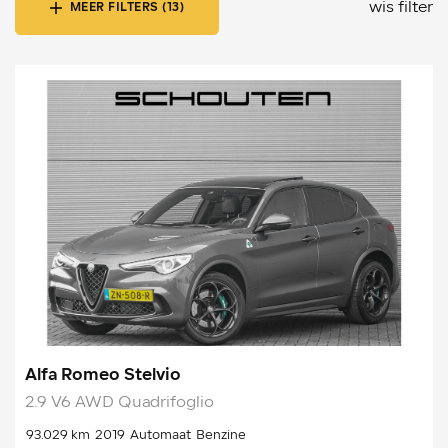
wis filter
MEER FILTERS (13)
Alfa Romeo Stelvio
2.9 V6 AWD Quadrifoglio
93.029 km
2019
Automaat
Benzine