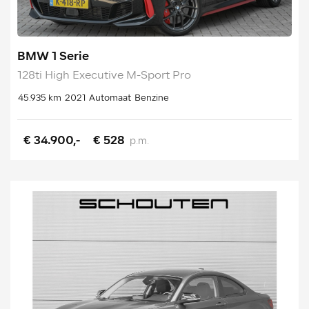
BMW 1 Serie
128ti High Executive M-Sport Pro
45.935 km
2021
Automaat
Benzine
€ 34.900,-
€ 528
p.m.