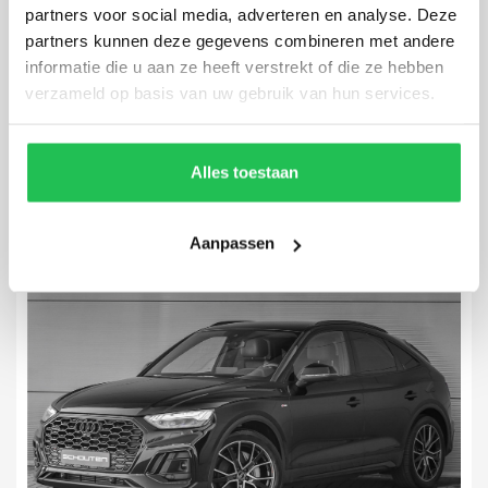
partners voor social media, adverteren en analyse. Deze
partners kunnen deze gegevens combineren met andere
Audi Q4 Sportback e-tron
informatie die u aan ze heeft verstrekt of die ze hebben
50 Quattro S-Line 77 kWh
verzameld op basis van uw gebruik van hun services.
36.008 km
2022
Automaat
Elektrisch
Alles toestaan
Aanpassen