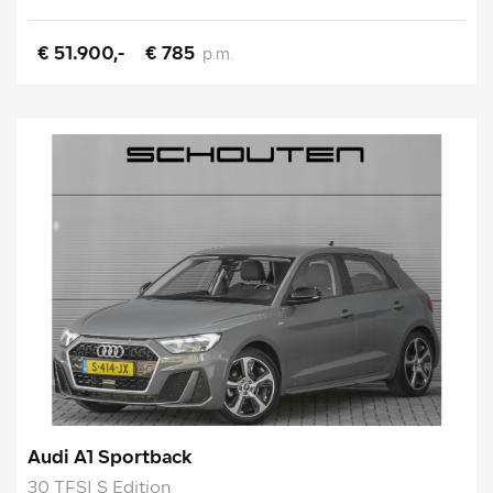
€ 51.900,-
€ 785
p.m.
Audi A1 Sportback
30 TFSI S Edition