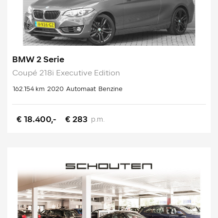
BMW 2 Serie
Coupé 218i Executive Edition
162.154 km
2020
Automaat
Benzine
€ 18.400,-
€ 283
p.m.