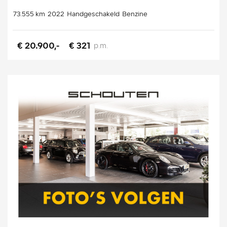
73.555 km
2022
Handgeschakeld
Benzine
€ 20.900,-
€ 321
p.m.