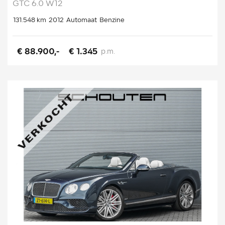
GTC 6.0 W12
131.548 km
2012
Automaat
Benzine
€ 88.900,-
€ 1.345
p.m.