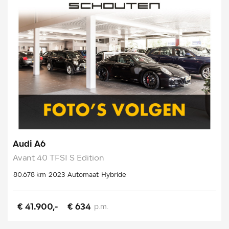
Audi A6
Avant 40 TFSI S Edition
80.678 km
2023
Automaat
Hybride
€ 41.900,-
€ 634
p.m.