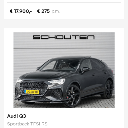
€ 17.900,-
€ 275
p.m.
Audi Q3
Sportback TFSI RS