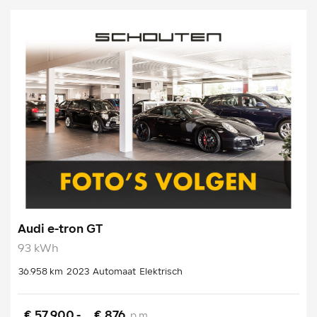
Audi e-tron GT
93 kWh
36.958 km
2023
Automaat
Elektrisch
€ 57.900,-
€ 876
p.m.