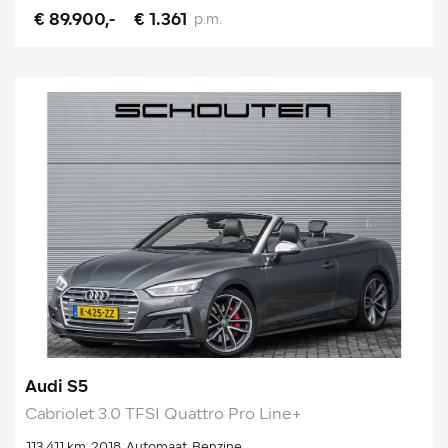
€ 89.900,-
€ 1.361
p.m.
Audi S5
Cabriolet 3.0 TFSI Quattro Pro Line+
113.411 km
2018
Automaat
Benzine