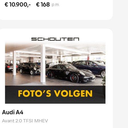
€ 10.900,-
€ 168
p.m.
Audi A4
Avant 2.0 TFSI MHEV