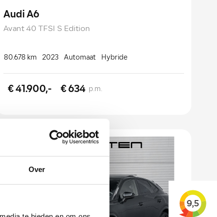
Audi A6
Avant 40 TFSI S Edition
80.678 km
2023
Automaat
Hybride
€ 41.900,-
€ 634
p.m.
Over
 media te bieden en om ons