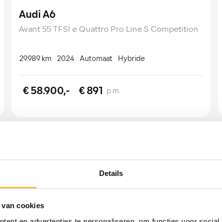
Audi A6
Avant 55 TFSI e Quattro Pro Line S Competition
29.989 km
2024
Automaat
Hybride
€ 58.900,-
€ 891
p.m.
Details
 van cookies
ent en advertenties te personaliseren, om functies voor social