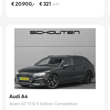
€ 20.900,-
€ 321
p.m.
Audi A4
Avant 40 TFSI S Edition Competition