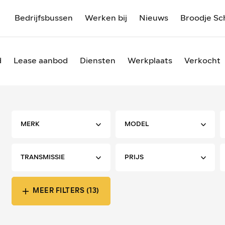
Bedrijfsbussen
Werken bij
Nieuws
Broodje Sc
d
Lease aanbod
Diensten
Werkplaats
Verkocht
MEER FILTERS (13)