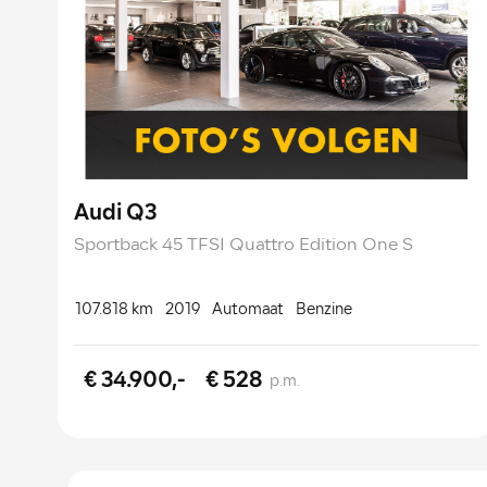
Audi Q3
Sportback 45 TFSI Quattro Edition One S
107.818 km
2019
Automaat
Benzine
€ 34.900,-
€ 528
p.m.