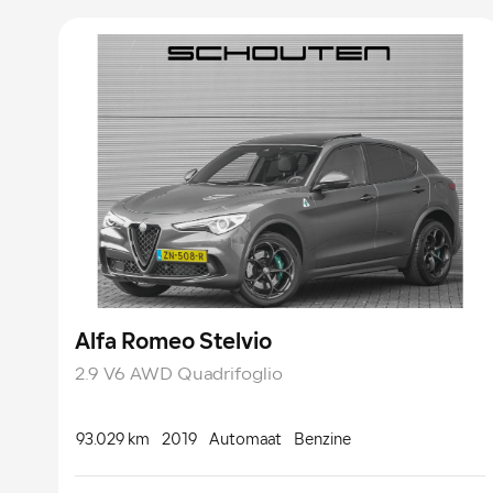
Alfa Romeo Stelvio
2.9 V6 AWD Quadrifoglio
93.029 km
2019
Automaat
Benzine