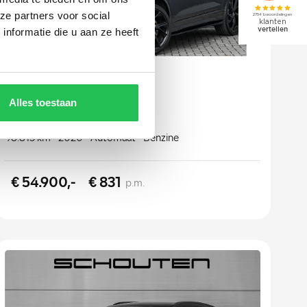
ze partners voor social
nformatie die u aan ze heeft
Audi Q3
Sportback TFSI RS
Alles toestaan
98.815 km
2020
Automaat
Benzine
€ 54.900,-
€ 831
p.m.