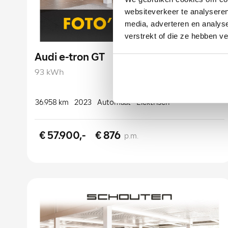
websiteverkeer te analyseren
media, adverteren en analys
verstrekt of die ze hebben v
Audi e-tron GT
93 kWh
36.958 km
2023
Automaat
Elektrisch
€ 57.900,-
€ 876
p.m.