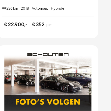
99.236 km
2018
Automaat
Hybride
€ 22.900,-
€ 352
p.m.