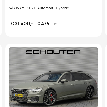
94.619 km
2021
Automaat
Hybride
€ 31.400,-
€ 475
p.m.