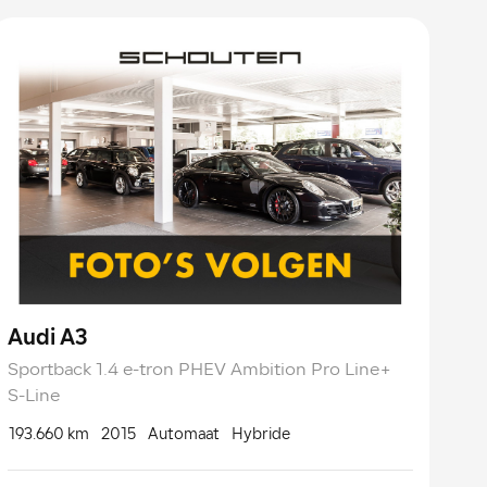
Audi A3
Sportback 1.4 e-tron PHEV Ambition Pro Line+
S-Line
193.660 km
2015
Automaat
Hybride