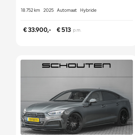
18.752 km
2025
Automaat
Hybride
€ 33.900,-
€ 513
p.m.