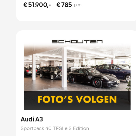
€ 51.900,-
€ 785
p.m.
Audi A3
Sportback 40 TFSI e S Edition