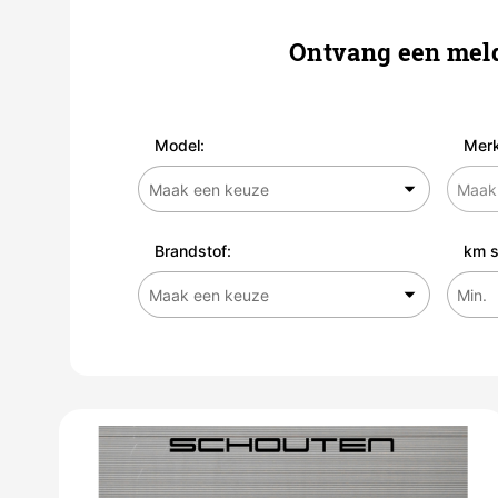
Ontvang een meld
Model:
Merk
Brandstof:
km s