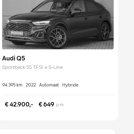
Audi Q5
Sportback 55 TFSI e S-Line
94.395 km
2022
Automaat
Hybride
€ 42.900,-
€ 649
p.m.