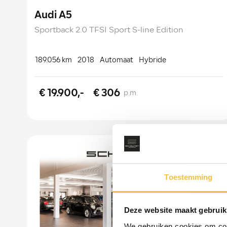
Audi A5
Sportback 2.0 TFSI Sport S-line Edition
189.056 km
2018
Automaat
Hybride
€ 19.900,-
€ 306
p.m.
Toestemming
Deze website maakt gebruik
We gebruiken cookies om cont