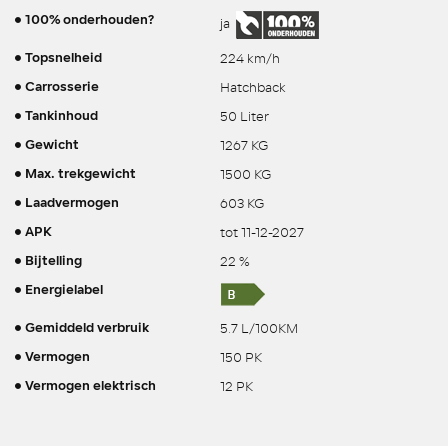
100% onderhouden?
ja
224 km/h
Topsnelheid
Hatchback
Carrosserie
50 Liter
Tankinhoud
1267 KG
Gewicht
1500 KG
Max. trekgewicht
603 KG
Laadvermogen
tot 11-12-2027
APK
22 %
Bijtelling
Energielabel
5.7 L/100KM
Gemiddeld verbruik
150 PK
Vermogen
12 PK
Vermogen elektrisch