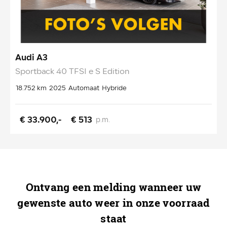
Audi A3
V
Sportback 40 TFSI e S Edition
1
18.752 km
2025
Automaat
Hybride
4
€ 33.900,-
€ 513
p.m.
Ontvang een melding wanneer uw
gewenste auto weer in onze voorraad
staat