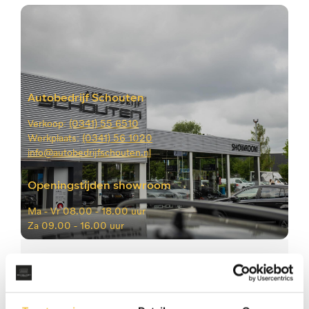
Autobedrijf Schouten
Verkoop:
(0341) 55 6510
Werkplaats:
(0341) 56 1020
info@autobedrijfschouten.nl
Openingstijden showroom
Ma -
Vr 08.00 - 18.00 uur
Za
09.00 - 16.00 uur
Vragen of interesse?