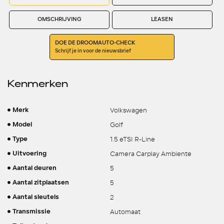
OMSCHRIJVING
LEASEN
DOE DE DROOMAUTO-CHECK
Schrijf je in voor de nieuwsbrief
Kenmerken
Volkswagen
Merk
Golf
Model
1.5 eTSI R-Line
Type
Camera Carplay Ambiente
Uitvoering
5
Aantal deuren
5
Aantal zitplaatsen
2
Aantal sleutels
Automaat
Transmissie