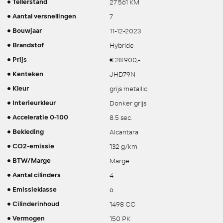
27.561 KM
Tellerstand
7
Aantal versnellingen
11-12-2023
Bouwjaar
Hybride
Brandstof
€ 28.900,-
Prijs
JHD79N
Kenteken
grijs metallic
Kleur
Donker grijs
Interieurkleur
8.5 sec.
Acceleratie 0-100
Alcantara
Bekleding
132 g/km
CO2-emissie
Marge
BTW/Marge
4
Aantal cilinders
6
Emissieklasse
1498 CC
Cilinderinhoud
150 PK
Vermogen