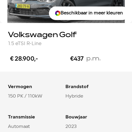
Beschikbaar in meer kleuren
Volkswagen Golf
1.5 eTSI R-Line
p.m.
€ 28.900,-
€437
Vermogen
Brandstof
150 PK / 110kW
Hybride
Transmissie
Bouwjaar
Automaat
2023