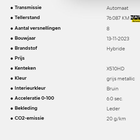
Automaat
Transmissie
76.087 KM
Tellerstand
8
Aantal versnellingen
13-11-2023
Bouwjaar
Hybride
Brandstof
Prijs
X510HD
Kenteken
grijs metallic
Kleur
Bruin
Interieurkleur
6.0 sec.
Acceleratie 0-100
Leder
Bekleding
20 g/km
CO2-emissie