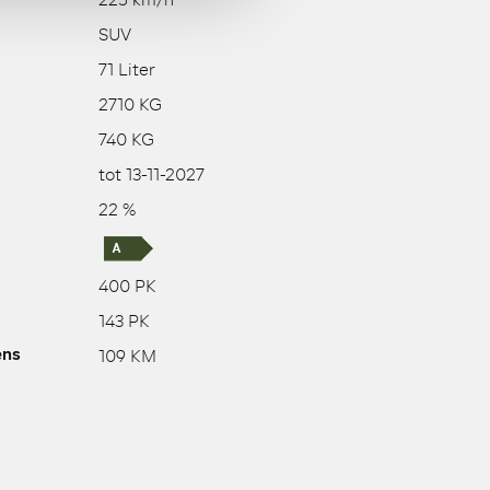
225 km/h
SUV
71 Liter
2710 KG
740 KG
tot 13-11-2027
22 %
400 PK
143 PK
109 KM
ens