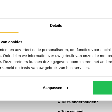
OMSCHRIJVING
Details
 van cookies
ent en advertenties te personaliseren, om functies voor social
. Ook delen we informatie over uw gebruik van onze site met on
e. Deze partners kunnen deze gegevens combineren met andere i
BTW/Marge
erzameld op basis van uw gebruik van hun services.
Aantal cilinders
B HSE
Emissieklasse
eder Pano
Cilinderinhoud
Aanpassen
Vermogen
100% onderhouden?
Topsnelheid