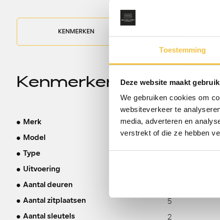
KENMERKEN
OPTIES
Toestemming
Kenmerken
Deze website maakt gebruik
We gebruiken cookies om cont
websiteverkeer te analyseren
media, adverteren en analys
Land Rover
Merk
verstrekt of die ze hebben v
Range Rover
Model
3.0 P440e LW
Type
ACC 4WS SV L
Uitvoering
5
Aantal deuren
5
Aantal zitplaatsen
2
Aantal sleutels