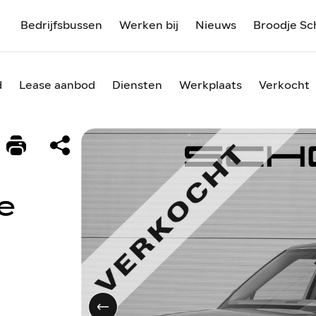
Bedrijfsbussen
Werken bij
Nieuws
Broodje Sc
d
Lease aanbod
Diensten
Werkplaats
Verkocht
e