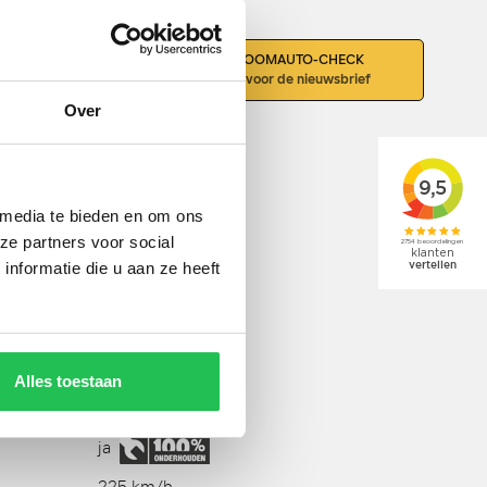
DOE DE DROOMAUTO-CHECK
LEASEN
Schrijf je in voor de nieuwsbrief
Over
 media te bieden en om ons
ze partners voor social
nformatie die u aan ze heeft
BTW
6
6
2996 CC
Alles toestaan
441 PK
ja