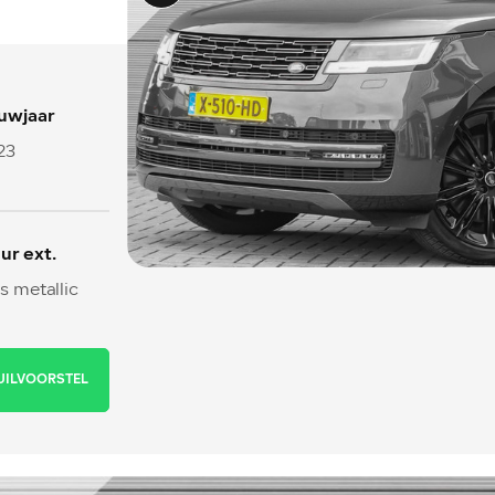
uwjaar
23
ur ext.
js metallic
UILVOORSTEL