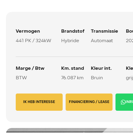
Vermogen
Brandstof
Transmissie
Bo
441 PK / 324kW
Hybride
Automaat
20
Marge / Btw
Km. stand
Kleur int.
Kle
BTW
76.087 km
Bruin
gri
IK HEB INTERESSE
FINANCIERING / LEASE
INR