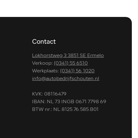
Contact
Lokhorstweg 3 3851 SE Ermelo
Verkoop:
(0341) 55 6510
Werkplaats:
(0341) 56 1020
info@autobedrijfschouten.nl
KVK: 08116479
IBAN: NL 73 INGB 0671 7798 69
BTW nr.: NL.8125.76.585.B01