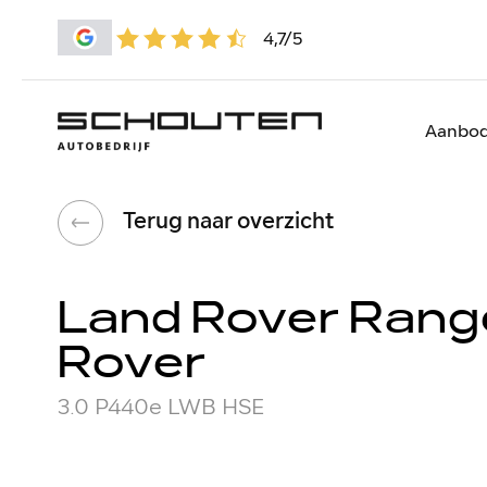
4,7/5
Aanbo
Terug naar overzicht
Land Rover Rang
Rover
3.0 P440e LWB HSE