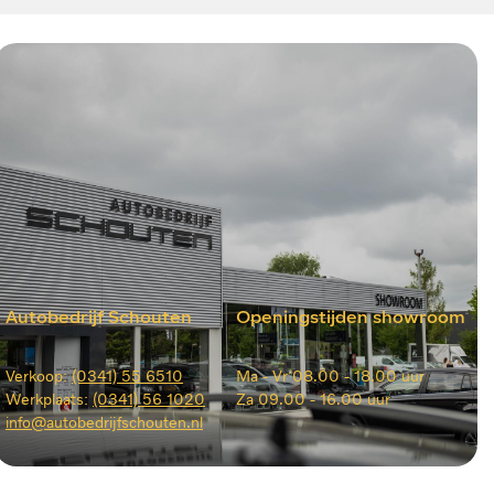
Autobedrijf Schouten
Openingstijden showroom
Verkoop:
(0341) 55 6510
Ma -
Vr 08.00 - 18.00 uur
Werkplaats:
(0341) 56 1020
Za
09.00 - 16.00 uur
info@autobedrijfschouten.nl