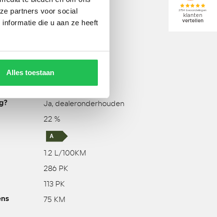
SUV
ze partners voor social
nformatie die u aan ze heeft
69 Liter
2410 KG
2700 KG
740 KG
Alles toestaan
tot 07-07-2028
Ja, dealeronderhouden
g?
22 %
1.2 L/100KM
286 PK
113 PK
75 KM
ens