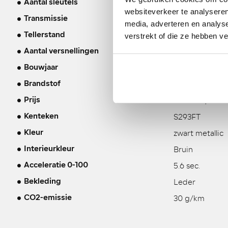
2
Aantal sleutels
websiteverkeer te analyseren
Automaat
Transmissie
media, adverteren en analys
82.130 KM
verstrekt of die ze hebben v
Tellerstand
8
Aantal versnellingen
07-07-2022
Bouwjaar
Hybride
Brandstof
€ 54.900,-
Prijs
S293FT
Kenteken
zwart metallic
Kleur
Bruin
Interieurkleur
5.6 sec.
Acceleratie 0-100
Leder
Bekleding
30 g/km
CO2-emissie