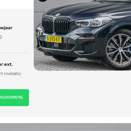
wjaar
2
r ext.
t metallic
UILVOORSTEL