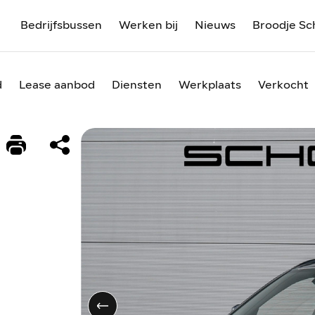
Bedrijfsbussen
Werken bij
Nieuws
Broodje Sc
d
Lease aanbod
Diensten
Werkplaats
Verkocht