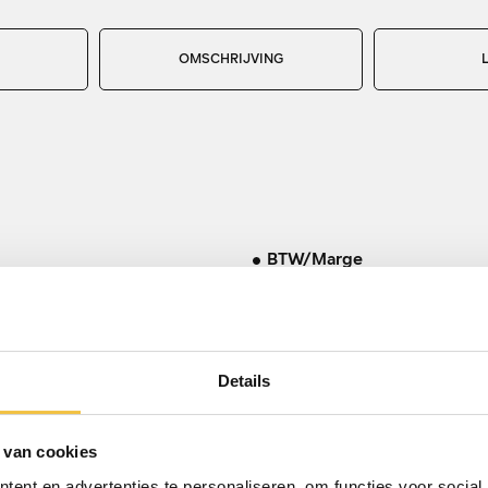
OMSCHRIJVING
BTW/Marge
Aantal cilinders
port
Emissieklasse
ED ACC Trekhaak Memory
Cilinderinhoud
Details
Vermogen
100% onderhouden?
 van cookies
Topsnelheid
ent en advertenties te personaliseren, om functies voor social