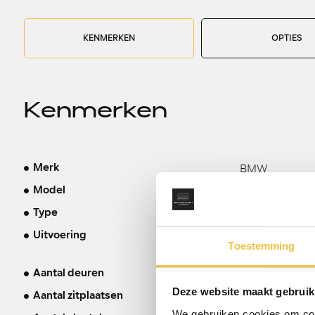
KENMERKEN
OPTIES
Kenmerken
BMW
Merk
X5
Model
xDrive45e M-S
Type
Pano Laser L
Uitvoering
Toestemming
360°
5
Aantal deuren
Deze website maakt gebruik
5
Aantal zitplaatsen
We gebruiken cookies om cont