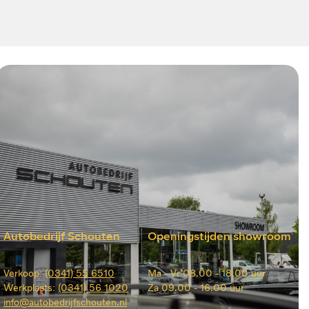
Autobedrijf Schouten
Openingstijden showroom
Verkoop:
(0341) 55 6510
Ma -
Vr 08.00 - 18.00 uur
Werkplaats:
(0341) 56 1020
Za
09.00 - 16.00 uur
info@autobedrijfschouten.nl