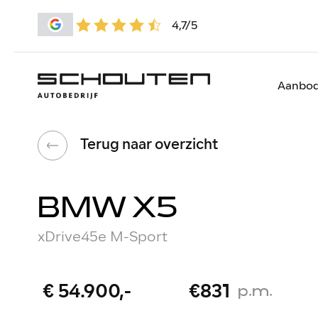
4,7/5
Aanbo
Terug naar overzicht
BMW X5
xDrive45e M-Sport
€ 54.900,-
€831
p.m.