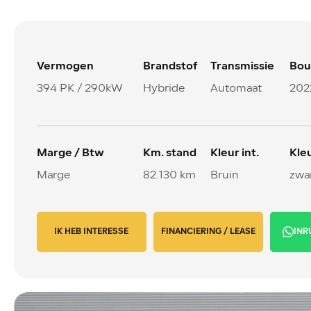
Vermogen
Brandstof
Transmissie
Bou
394 PK / 290kW
Hybride
Automaat
202
Marge / Btw
Km. stand
Kleur int.
Kleu
Marge
82.130 km
Bruin
zwar
IK HEB INTERESSE
FINANCIERING / LEASE
INR