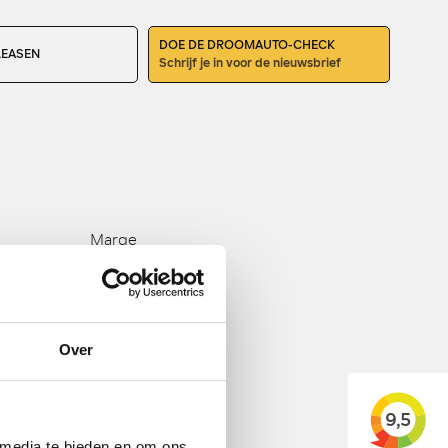
DOE DE DROOMAUTO-CHECK
LEASEN
Schrijf je in voor de nieuwsbrief
Marge
6
6
2998 CC
Over
394 PK
ja
205 km/h
 media te bieden en om ons