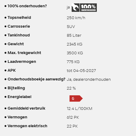
100% onderhouden?
ja
250 km/h
Topsnelheid
SUV
Carrosserie
85 Liter
Tankinhoud
2345 KG
Gewicht
3500 KG
Max. trekgewicht
775 KG
Laadvermogen
tot 04-05-2027
APK
Ja, dealeronderhouden
Onderhoudsboekje aanwezig?
22 %
Bijtelling
Energielabel
12.4 L/100KM
Gemiddeld verbruik
612 PK
Vermogen
22 PK
Vermogen elektrisch