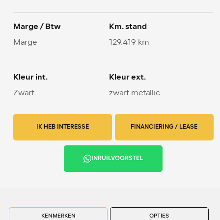
Marge / Btw
Km. stand
Marge
129.419 km
Kleur int.
Kleur ext.
Zwart
zwart metallic
IK HEB INTERESSE
FINANCIERING / LEASE
INRUILVOORSTEL
KENMERKEN
OPTIES