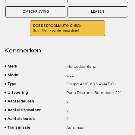
OMSCHRIJVING
LEASEN
DOE DE DROOMAUTO-CHECK
Schrijf je in voor de nieuwsbrief
Kenmerken
Mercedes-Benz
Merk
GLE
Model
Coupé AMG 63 S 4MATIC+
Type
Pano Distronic Burmester 22"
Uitvoering
5
Aantal deuren
5
Aantal zitplaatsen
2
Aantal sleutels
Automaat
Transmissie