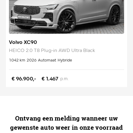
Volvo XC90
V
HEICO 2.0 T8 Plug-in AWD Ultra Black
H
1.042 km
2026
Automaat
Hybride
1
€ 96.900,-
€ 1.467
p.m.
Ontvang een melding wanneer uw
gewenste auto weer in onze voorraad