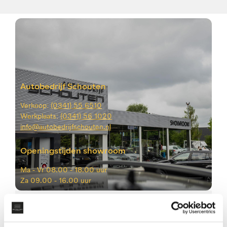
Autobedrijf Schouten
Verkoop:
(0341) 55 6510
Werkplaats:
(0341) 56 1020
info@autobedrijfschouten.nl
Openingstijden showroom
Ma -
Vr 08.00 - 18.00 uur
Za
09.00 - 16.00 uur
Vragen of interesse?