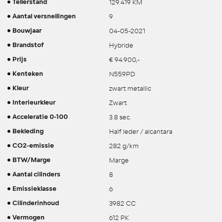
129.419 KM
Tellerstand
9
Aantal versnellingen
04-05-2021
Bouwjaar
Hybride
Brandstof
€ 94.900,-
Prijs
N559PD
Kenteken
zwart metallic
Kleur
Zwart
Interieurkleur
3.8 sec.
Acceleratie 0-100
Half leder / alcantara
Bekleding
282 g/km
CO2-emissie
Marge
BTW/Marge
8
Aantal cilinders
6
Emissieklasse
3982 CC
Cilinderinhoud
612 PK
Vermogen