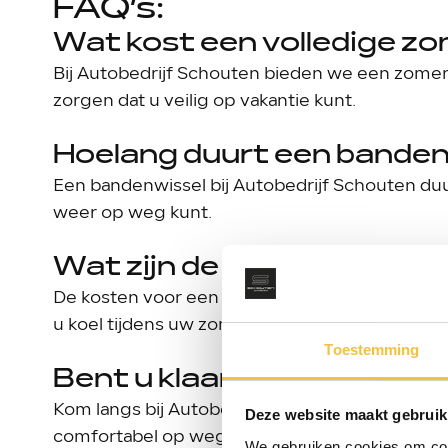
FAQ’s:
Wat kost een volledige z
Bij Autobedrijf Schouten bieden we een zomerc
zorgen dat u veilig op vakantie kunt.
Hoelang duurt een bande
Een bandenwissel bij Autobedrijf Schouten duu
weer op weg kunt.
Wat zijn de kosten van ee
De kosten voor een airco-check variëren, maar bi
u koel tijdens uw zomerse autoritten.
Toestemming
Bent u klaar voor een zo
Kom langs bij Autobedrijf Schouten voor een gr
Deze website maakt gebruik
comfortabel op weg kunt.
We gebruiken cookies om cont