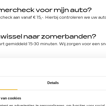
omercheck voor mijn auto?
heck aan vanaf € 15,-. Hierbij controleren we uw auto
nwissel naar zomerbanden?
rt gemiddeld 15-30 minuten. Wij zorgen voor een snell
n airco-check?
j Autobedrijf Schouten kunt u al vanaf € 99,95 uw airco
Details
rgeloze zomervakantie?
ondige check-up van uw auto of plan direct een afspr
 van cookies
ent en advertenties te personaliseren, om functies voor social