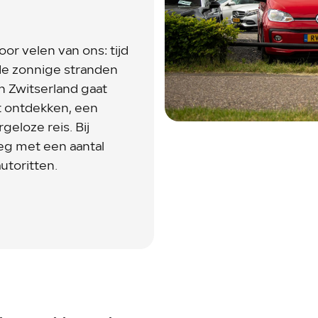
or velen van ons: tijd
de zonnige stranden
an Zwitserland gaat
lt ontdekken, een
eloze reis. Bij
eg met een aantal
utoritten.