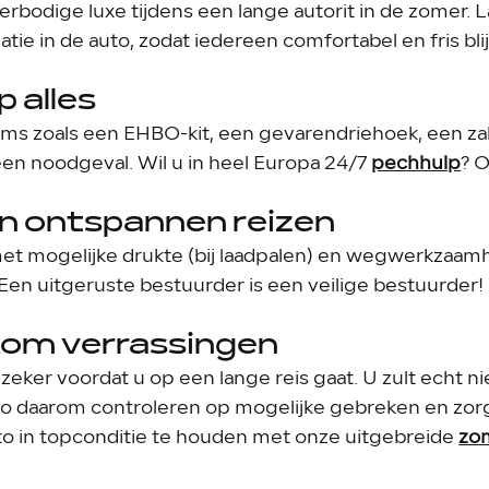
rbodige luxe tijdens een lange autorit in de zomer. 
ie in de auto, zodat iedereen comfortabel en fris blijft
 alles
 zoals een EHBO-kit, een gevarendriehoek, een zakl
en noodgeval. Wil u in heel Europa 24/7
pechhulp
? 
 en ontspannen reizen
met mogelijke drukte (bij laadpalen) en wegwerkzaa
Een uitgeruste bestuurder is een veilige bestuurder!
kom verrassingen
eker voordat u op een lange reis gaat. U zult echt ni
uto daarom controleren op mogelijke gebreken en zorg 
to in topconditie te houden met onze uitgebreide
zo