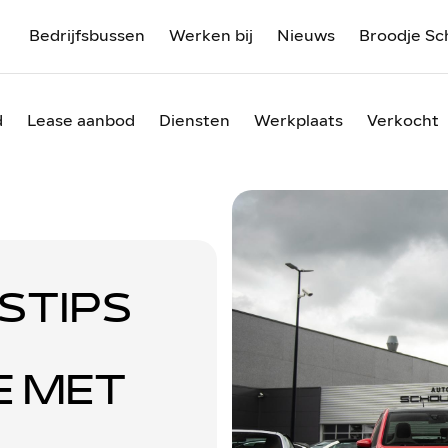
Bedrijfsbussen
Werken bij
Nieuws
Broodje Sc
d
Lease aanbod
Diensten
Werkplaats
Verkocht
STIPS
E MET