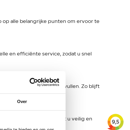
 op alle belangrijke punten om ervoor te
e en efficiënte service, zodat u snel
 laten controleren en bijvullen. Zo blijft
Over
aak. Wij zorgen ervoor dat u veilig en
 media te bieden en om ons