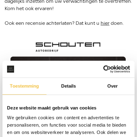
dagelijks inzetten om uw verwachtingen te overtreffen.
Kom het ook ervaren!
Ook een recensie achterlaten? Dat kunt u
hier
doen.
Toestemming
Details
Over
Autobedrijf Schouten
Verkoop:
(0341) 55 6510
Werkplaats:
(0341) 56 1020
Deze website maakt gebruik van cookies
info@autobedrijfschouten.nl
We gebruiken cookies om content en advertenties te
personaliseren, om functies voor social media te bieden
Openingstijden showroom
en om ons websiteverkeer te analyseren. Ook delen we