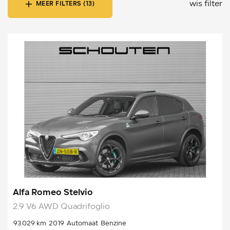
wis filter
MEER FILTERS (13)
Alfa Romeo Stelvio
2.9 V6 AWD Quadrifoglio
93.029 km
2019
Automaat
Benzine