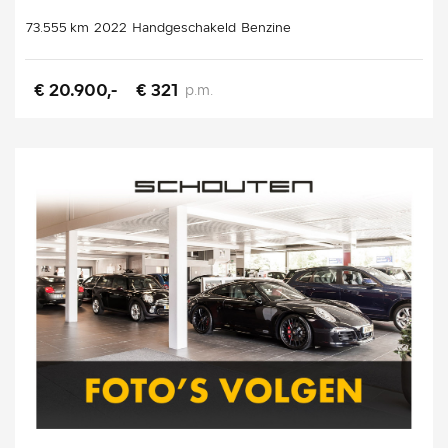
73.555 km
2022
Handgeschakeld
Benzine
€ 20.900,-
€ 321
p.m.