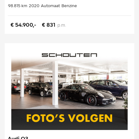
98.815 km
2020
Automaat
Benzine
€ 54.900,-
€ 831
p.m.