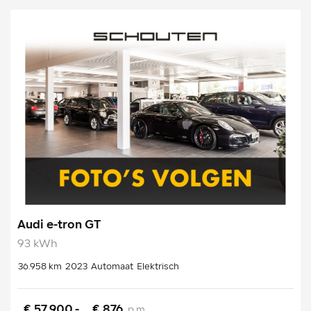
Audi e-tron GT
93 kWh
36.958 km
2023
Automaat
Elektrisch
€ 57.900,-
€ 876
p.m.