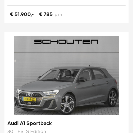
€ 51.900,-
€ 785
p.m.
Audi A1 Sportback
30 TFSI S Edition