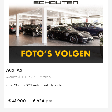
Audi A6
Avant 40 TFSI S Edition
80.678 km
2023
Automaat
Hybride
€ 41.900,-
€ 634
p.m.