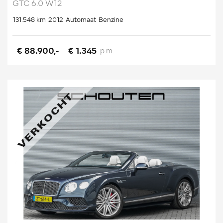
GTC 6.0 W12
131.548 km
2012
Automaat
Benzine
€ 88.900,-
€ 1.345
p.m.