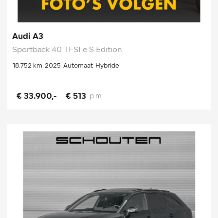
Audi A3
Sportback 40 TFSI e S Edition
18.752 km
2025
Automaat
Hybride
€ 33.900,-
€ 513
p.m.