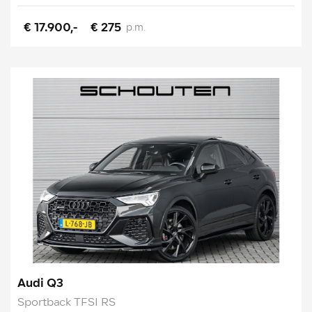
€ 17.900,-
€ 275
p.m.
Audi Q3
Sportback TFSI RS