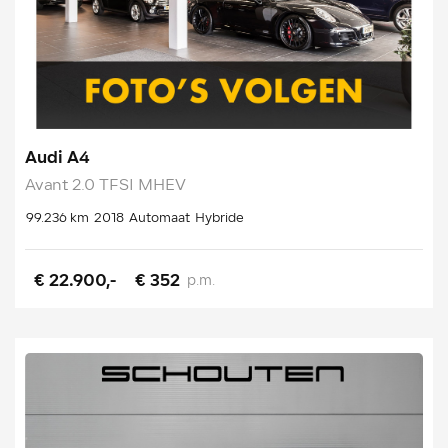
Audi A4
Avant 2.0 TFSI MHEV
99.236 km
2018
Automaat
Hybride
€ 22.900,-
€ 352
p.m.