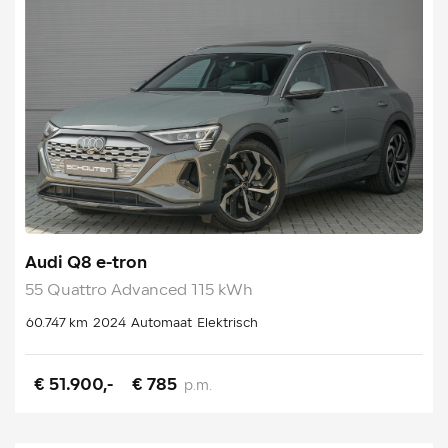
Audi Q8 e-tron
55 Quattro Advanced 115 kWh
60.747 km
2024
Automaat
Elektrisch
€ 51.900,-
€ 785
p.m.