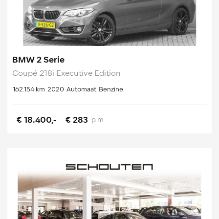
BMW 2 Serie
Coupé 218i Executive Edition
162.154 km
2020
Automaat
Benzine
€ 18.400,-
€ 283
p.m.