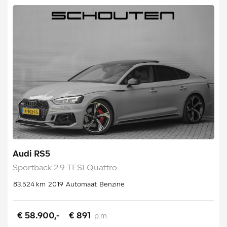
Audi RS5
Sportback 2.9 TFSI Quattro
83.524 km
2019
Automaat
Benzine
€ 58.900,-
€ 891
p.m.