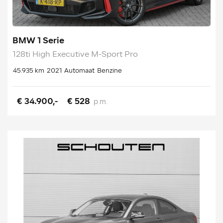
BMW 1 Serie
128ti High Executive M-Sport Pro
45.935 km
2021
Automaat
Benzine
€ 34.900,-
€ 528
p.m.