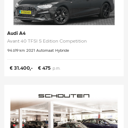
Audi A4
Avant 40 TFSI S Edition Competition
94.619 km
2021
Automaat
Hybride
€ 31.400,-
€ 475
p.m.