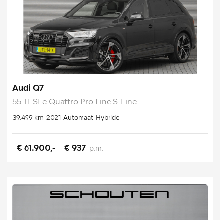
Audi Q7
55 TFSI e Quattro Pro Line S-Line
39.499 km
2021
Automaat
Hybride
€ 61.900,-
€ 937
p.m.