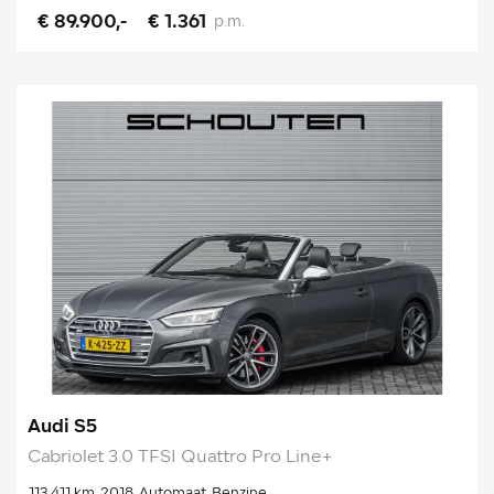
€ 89.900,-
€ 1.361
p.m.
Audi S5
Cabriolet 3.0 TFSI Quattro Pro Line+
113.411 km
2018
Automaat
Benzine