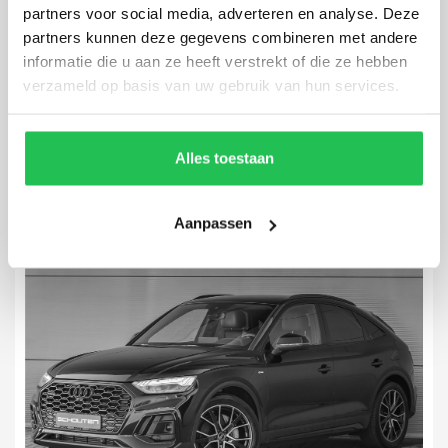
partners voor social media, adverteren en analyse. Deze
partners kunnen deze gegevens combineren met andere
Audi Q4 Sportback e-tron
informatie die u aan ze heeft verstrekt of die ze hebben
50 Quattro S-Line 77 kWh
verzameld op basis van uw gebruik van hun services.
36.008 km
2022
Automaat
Elektrisch
Alles toestaan
Aanpassen