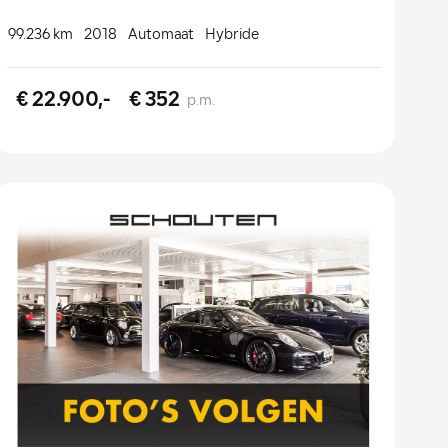
99.236 km
2018
Automaat
Hybride
€ 22.900,-
€ 352
p.m.