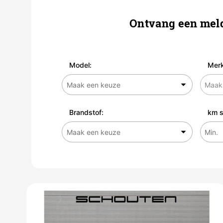
Ontvang een meld
Model:
Merk
Brandstof:
km s