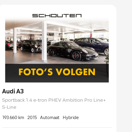
Audi A3
Sportback 1.4 e-tron PHEV Ambition Pro Line+
S-Line
193.660 km
2015
Automaat
Hybride