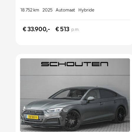
18.752 km
2025
Automaat
Hybride
€ 33.900,-
€ 513
p.m.