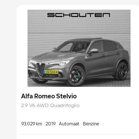
Alfa Romeo Stelvio
2.9 V6 AWD Quadrifoglio
93.029 km
2019
Automaat
Benzine