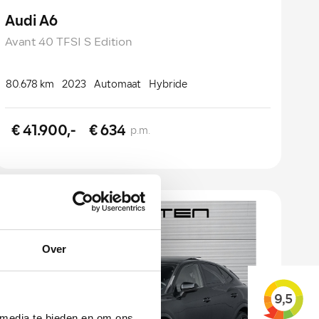
Audi A6
Avant 40 TFSI S Edition
80.678 km
2023
Automaat
Hybride
€ 41.900,-
€ 634
p.m.
Over
 media te bieden en om ons