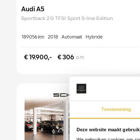
Audi A5
Sportback 2.0 TFSI Sport S-line Edition
189.056 km
2018
Automaat
Hybride
€ 19.900,-
€ 306
p.m.
Toestemming
Deze website maakt gebruik
We gebruiken cookies om cont