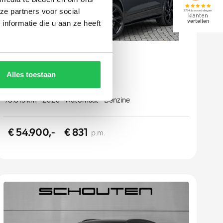
ze partners voor social
nformatie die u aan ze heeft
Audi Q3
Sportback TFSI RS
Alles toestaan
98.815 km
2020
Automaat
Benzine
€ 54.900,-
€ 831
p.m.