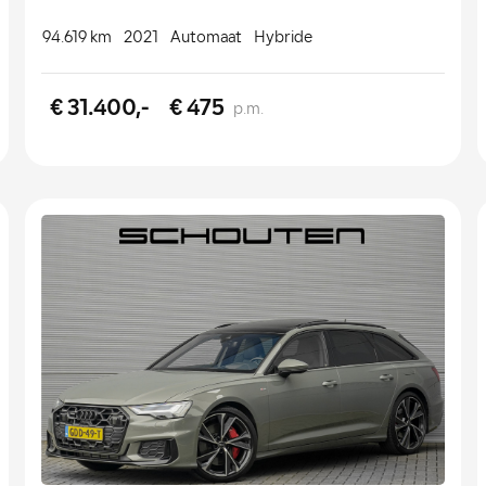
94.619 km
2021
Automaat
Hybride
€ 31.400,-
€ 475
p.m.