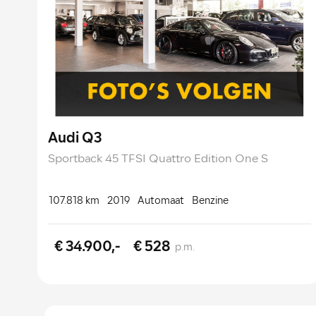
Audi Q3
Sportback 45 TFSI Quattro Edition One S
107.818 km
2019
Automaat
Benzine
€ 34.900,-
€ 528
p.m.