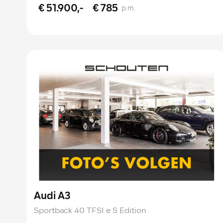
€ 51.900,-
€ 785
p.m.
Audi A3
Sportback 40 TFSI e S Edition