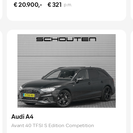
€ 20.900,-
€ 321
p.m.
Audi A4
Avant 40 TFSI S Edition Competition