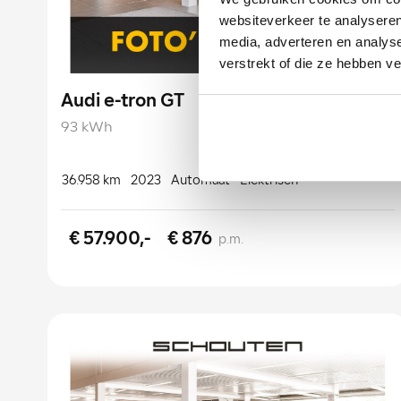
websiteverkeer te analyseren
media, adverteren en analys
verstrekt of die ze hebben v
Audi e-tron GT
93 kWh
36.958 km
2023
Automaat
Elektrisch
€ 57.900,-
€ 876
p.m.