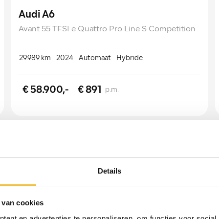
Audi A6
Avant 55 TFSI e Quattro Pro Line S Competition
29.989 km
2024
Automaat
Hybride
€ 58.900,-
€ 891
p.m.
Details
 van cookies
ent en advertenties te personaliseren, om functies voor social