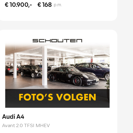
€ 10.900,-
€ 168
p.m.
Audi A4
Avant 2.0 TFSI MHEV