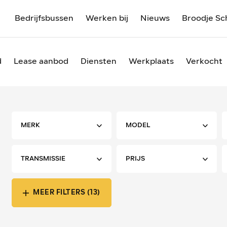
Bedrijfsbussen
Werken bij
Nieuws
Broodje Sc
d
Lease aanbod
Diensten
Werkplaats
Verkocht
MEER FILTERS (13)