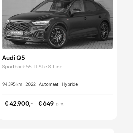
Audi Q5
Sportback 55 TFSI e S-Line
94.395 km
2022
Automaat
Hybride
€ 42.900,-
€ 649
p.m.