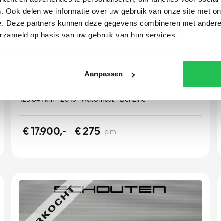
. Ook delen we informatie over uw gebruik van onze site met on
e. Deze partners kunnen deze gegevens combineren met andere i
erzameld op basis van uw gebruik van hun services.
Audi Q2
1.0 TFSI Sport Pro Line S
Aanpassen
125.841 km
2018
Automaat
Benzine
€ 17.900,-
€ 275
p.m.