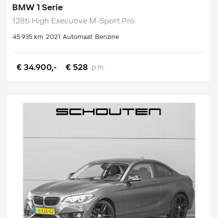
BMW 1 Serie
128ti High Executive M-Sport Pro
45.935 km
2021
Automaat
Benzine
€ 34.900,-
€ 528
p.m.