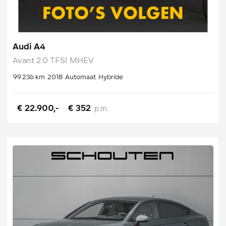
Audi A4
Avant 2.0 TFSI MHEV
99.236 km
2018
Automaat
Hybride
€ 22.900,-
€ 352
p.m.