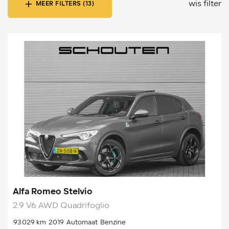
wis filter
MEER FILTERS (13)
Alfa Romeo Stelvio
2.9 V6 AWD Quadrifoglio
93.029 km
2019
Automaat
Benzine