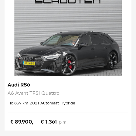
Audi RS6
A6 Avant TFSI Quattro
116.859 km
2021
Automaat
Hybride
€ 89.900,-
€ 1.361
p.m.