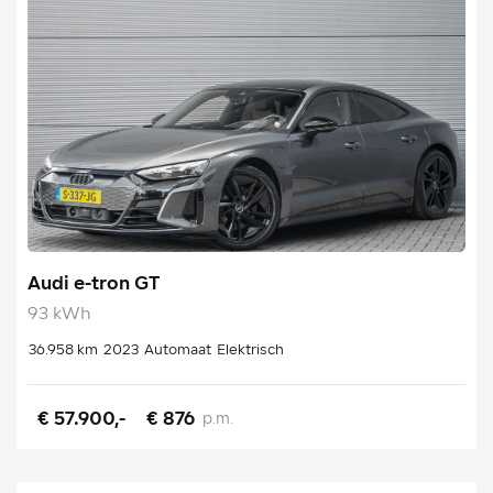
Audi e-tron GT
93 kWh
36.958 km
2023
Automaat
Elektrisch
€ 57.900,-
€ 876
p.m.