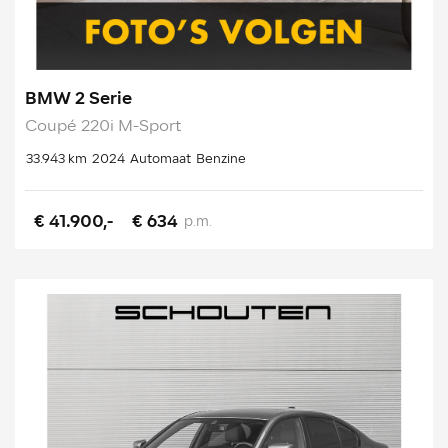
BMW 2 Serie
Coupé 220i M-Sport
33.943 km
2024
Automaat
Benzine
€ 41.900,-
€ 634
p.m.