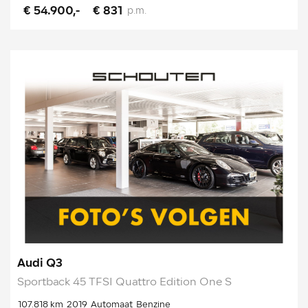
€ 54.900,-
€ 831
p.m.
Audi Q3
Sportback 45 TFSI Quattro Edition One S
107.818 km
2019
Automaat
Benzine