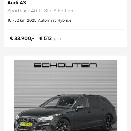
Audi A3
Sportback 40 TFSI e S Edition
18.752 km
2025
Automaat
Hybride
€ 33.900,-
€ 513
p.m.