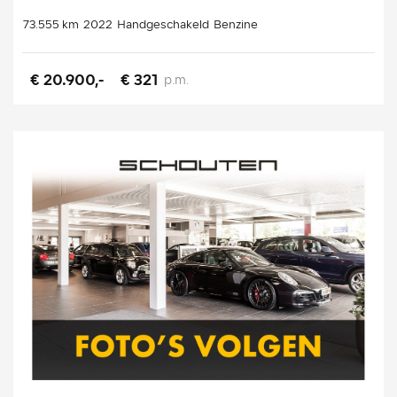
73.555 km
2022
Handgeschakeld
Benzine
€ 20.900,-
€ 321
p.m.