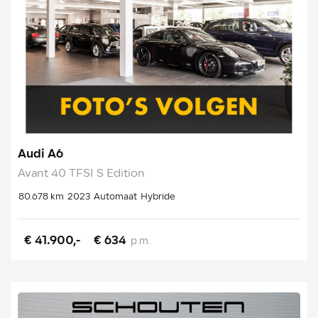
Audi A6
Avant 40 TFSI S Edition
80.678 km
2023
Automaat
Hybride
€ 41.900,-
€ 634
p.m.