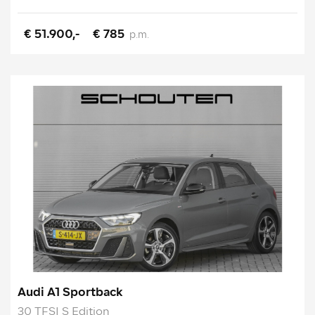
€ 51.900,-
€ 785
p.m.
Audi A1 Sportback
30 TFSI S Edition