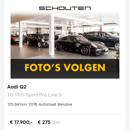
Audi Q2
1.0 TFSI Sport Pro Line S
125.841 km
2018
Automaat
Benzine
€ 17.900,-
€ 275
p.m.