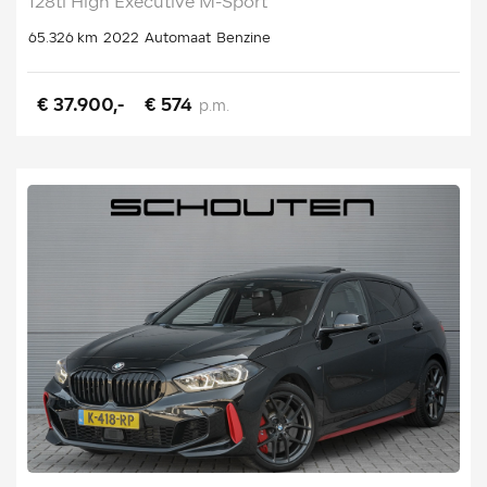
128ti High Executive M-Sport
65.326 km
2022
Automaat
Benzine
€ 37.900,-
€ 574
p.m.