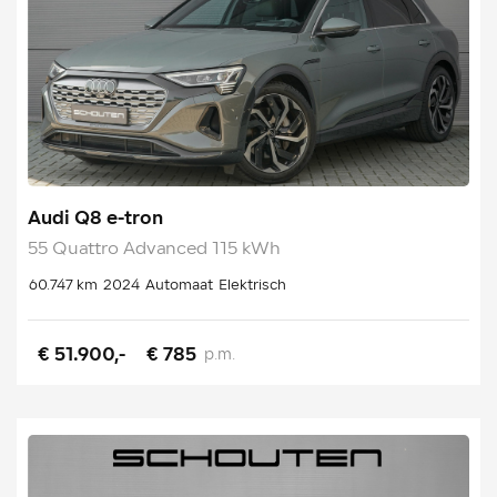
Audi Q8 e-tron
55 Quattro Advanced 115 kWh
60.747 km
2024
Automaat
Elektrisch
€ 51.900,-
€ 785
p.m.