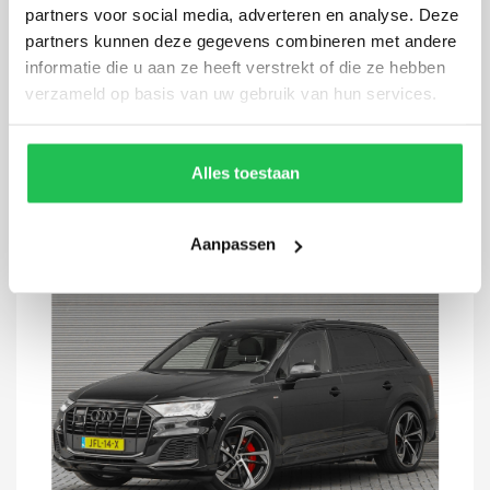
partners voor social media, adverteren en analyse. Deze
Sportback 55 TFSI e S-Line
partners kunnen deze gegevens combineren met andere
94.395 km
2022
Automaat
Hybride
informatie die u aan ze heeft verstrekt of die ze hebben
verzameld op basis van uw gebruik van hun services.
€ 42.900,-
€ 649
p.m.
Alles toestaan
Aanpassen