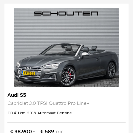
Audi S5
Cabriolet 3.0 TFSI Quattro Pro Line+
113.411 km
2018
Automaat
Benzine
€ 38.900,-
€ 589
p.m.