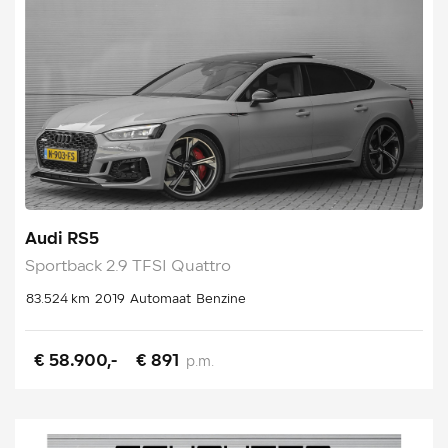
Audi RS5
Sportback 2.9 TFSI Quattro
83.524 km
2019
Automaat
Benzine
€ 58.900,-
€ 891
p.m.