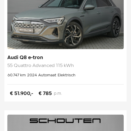
Audi Q8 e-tron
55 Quattro Advanced 115 kWh
60.747 km
2024
Automaat
Elektrisch
€ 51.900,-
€ 785
p.m.