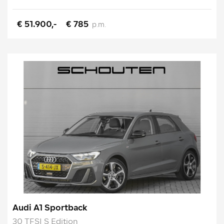
€ 51.900,-
€ 785
p.m.
Audi A1 Sportback
30 TFSI S Edition