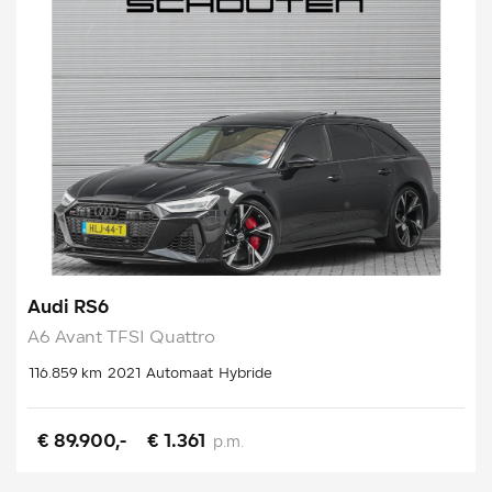
Audi RS6
A6 Avant TFSI Quattro
116.859 km
2021
Automaat
Hybride
€ 89.900,-
€ 1.361
p.m.