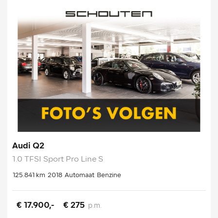
Audi Q2
1.0 TFSI Sport Pro Line S
125.841 km
2018
Automaat
Benzine
€ 17.900,-
€ 275
p.m.