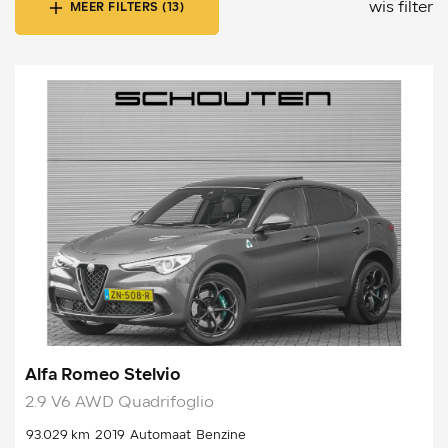
wis filter
MEER FILTERS (13)
Alfa Romeo Stelvio
2.9 V6 AWD Quadrifoglio
93.029 km
2019
Automaat
Benzine