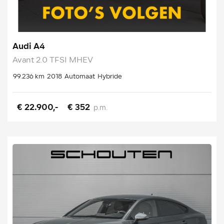
Audi A4
Avant 2.0 TFSI MHEV
99.236 km
2018
Automaat
Hybride
€ 22.900,-
€ 352
p.m.