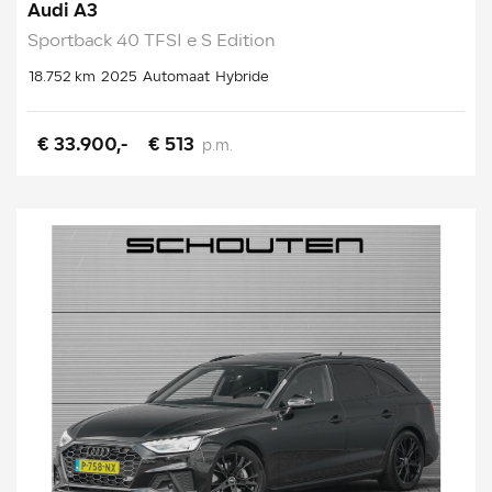
Audi A3
Sportback 40 TFSI e S Edition
18.752 km
2025
Automaat
Hybride
€ 33.900,-
€ 513
p.m.