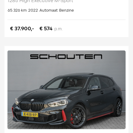
128ti High Executive M-Sport
65.326 km
2022
Automaat
Benzine
€ 37.900,-
€ 574
p.m.