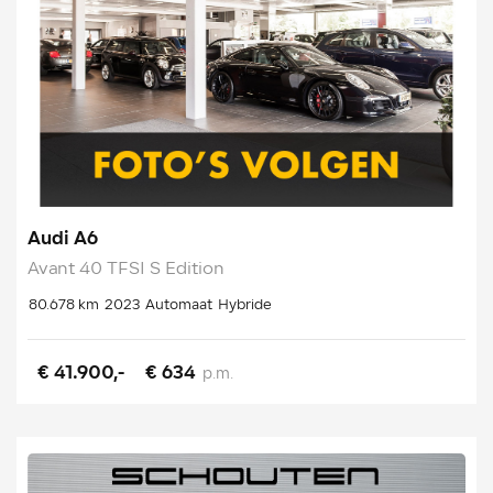
Audi A6
Avant 40 TFSI S Edition
80.678 km
2023
Automaat
Hybride
€ 41.900,-
€ 634
p.m.