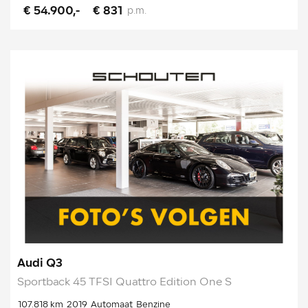
€ 54.900,-
€ 831
p.m.
Audi Q3
Sportback 45 TFSI Quattro Edition One S
107.818 km
2019
Automaat
Benzine