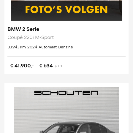
BMW 2 Serie
Coupé 220i M-Sport
33.943 km
2024
Automaat
Benzine
€ 41.900,-
€ 634
p.m.