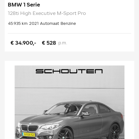
BMW 1 Serie
128ti High Executive M-Sport Pro
45.935 km
2021
Automaat
Benzine
€ 34.900,-
€ 528
p.m.