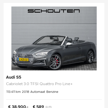
Audi S5
Cabriolet 3.0 TFSI Quattro Pro Line+
113.411 km
2018
Automaat
Benzine
€ 38.900,-
€ 589
p.m.