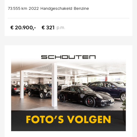
73.555 km
2022
Handgeschakeld
Benzine
€ 20.900,-
€ 321
p.m.