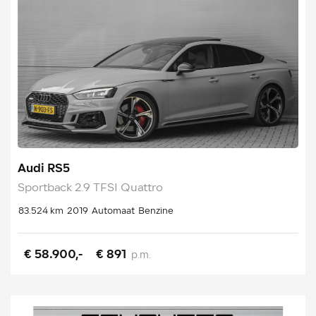
Audi RS5
Sportback 2.9 TFSI Quattro
83.524 km
2019
Automaat
Benzine
€ 58.900,-
€ 891
p.m.