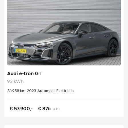
Audi e-tron GT
93 kWh
36.958 km
2023
Automaat
Elektrisch
€ 57.900,-
€ 876
p.m.