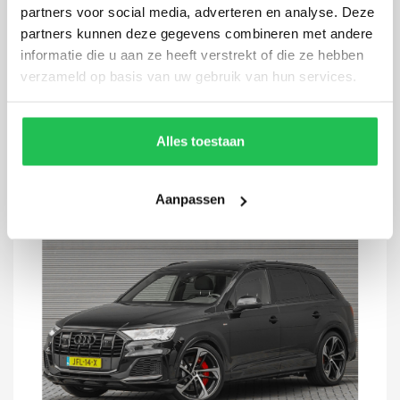
partners voor social media, adverteren en analyse. Deze
Sportback 55 TFSI e S-Line
partners kunnen deze gegevens combineren met andere
94.395 km
2022
Automaat
Hybride
informatie die u aan ze heeft verstrekt of die ze hebben
verzameld op basis van uw gebruik van hun services.
€ 42.900,-
€ 649
p.m.
Alles toestaan
Aanpassen