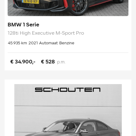
BMW 1 Serie
128ti High Executive M-Sport Pro
45.935 km
2021
Automaat
Benzine
€ 34.900,-
€ 528
p.m.