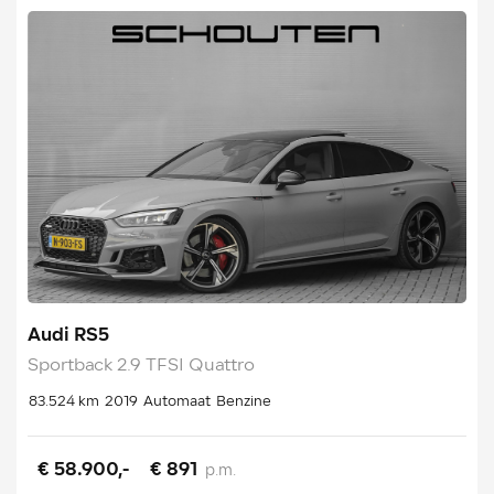
Audi RS5
Sportback 2.9 TFSI Quattro
83.524 km
2019
Automaat
Benzine
€ 58.900,-
€ 891
p.m.