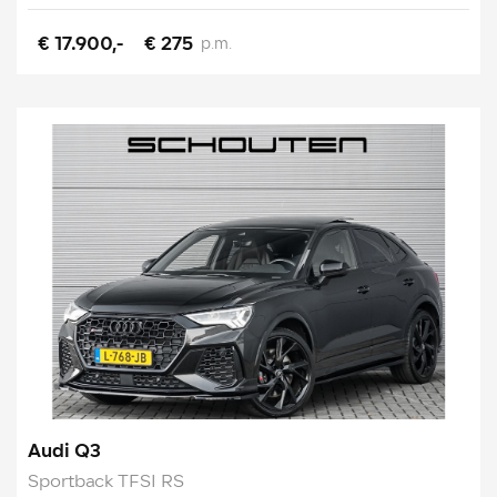
€ 17.900,-
€ 275
p.m.
Audi Q3
Sportback TFSI RS