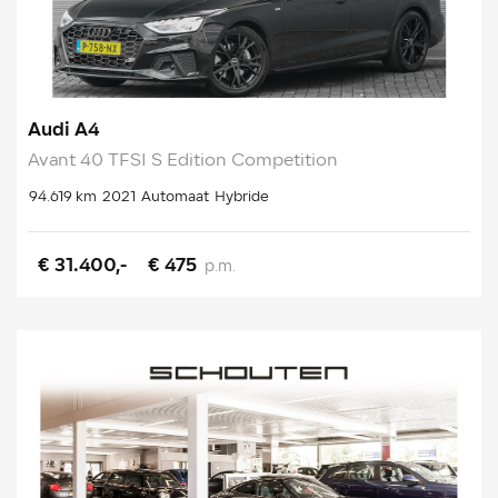
Audi A4
Avant 40 TFSI S Edition Competition
94.619 km
2021
Automaat
Hybride
€ 31.400,-
€ 475
p.m.