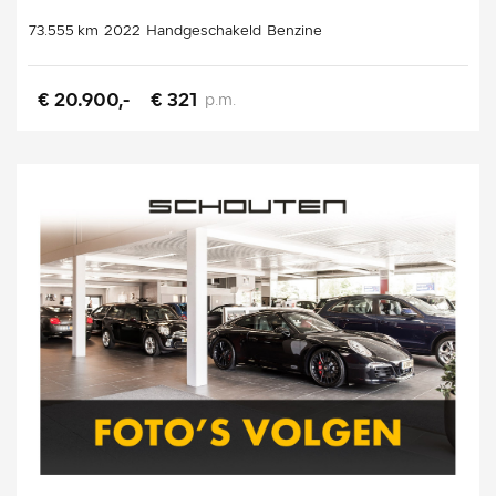
73.555 km
2022
Handgeschakeld
Benzine
€ 20.900,-
€ 321
p.m.