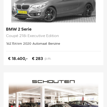
BMW 2 Serie
Coupé 218i Executive Edition
162.154 km
2020
Automaat
Benzine
€ 18.400,-
€ 283
p.m.