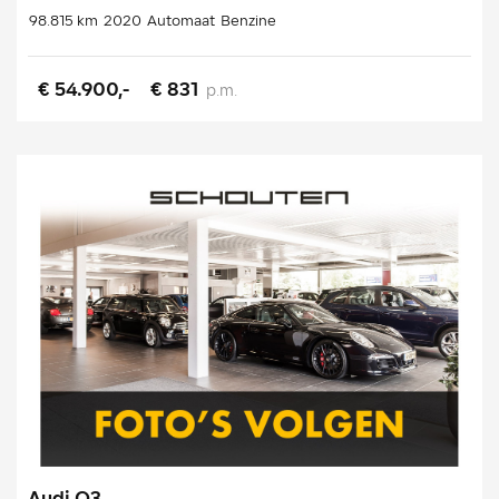
98.815 km
2020
Automaat
Benzine
€ 54.900,-
€ 831
p.m.