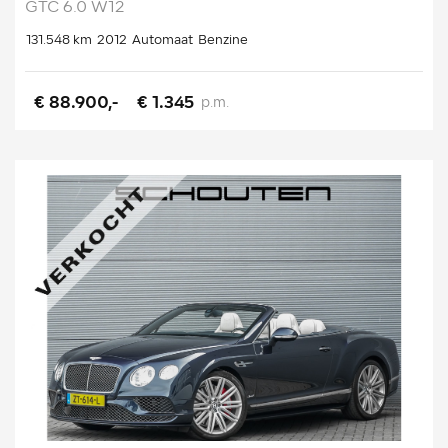
GTC 6.0 W12
131.548 km
2012
Automaat
Benzine
€ 88.900,-
€ 1.345
p.m.