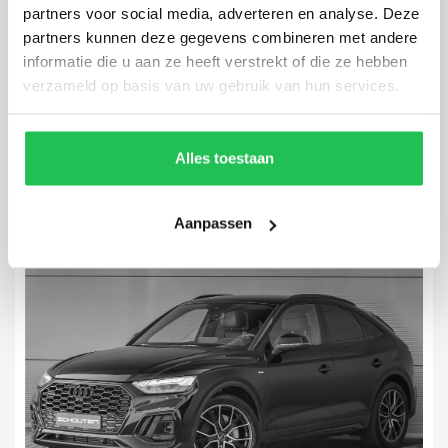
partners voor social media, adverteren en analyse. Deze
partners kunnen deze gegevens combineren met andere
Audi Q4 Sportback e-tron
informatie die u aan ze heeft verstrekt of die ze hebben
50 Quattro S-Line 77 kWh
verzameld op basis van uw gebruik van hun services.
36.008 km
2022
Automaat
Elektrisch
Alles toestaan
Aanpassen