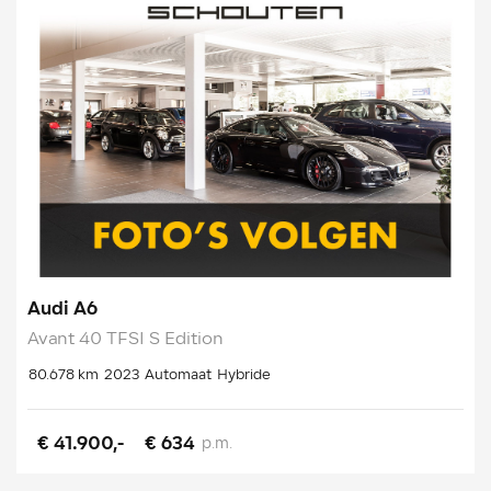
Audi A6
Avant 40 TFSI S Edition
80.678 km
2023
Automaat
Hybride
€ 41.900,-
€ 634
p.m.