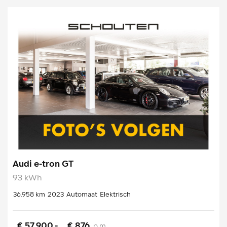
Audi e-tron GT
93 kWh
36.958 km
2023
Automaat
Elektrisch
€ 57.900,-
€ 876
p.m.