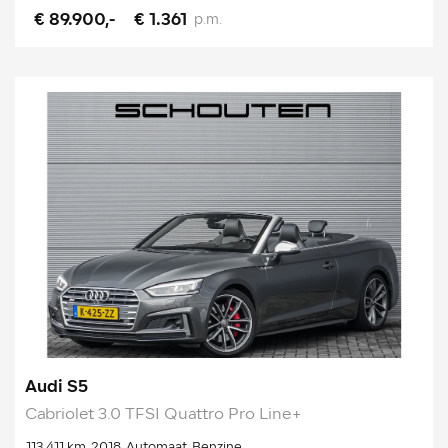
€ 89.900,-
€ 1.361
p.m.
Audi S5
Cabriolet 3.0 TFSI Quattro Pro Line+
113.411 km
2018
Automaat
Benzine