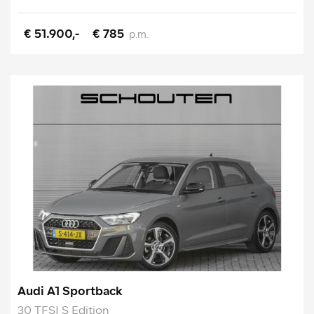
€ 51.900,-
€ 785
p.m.
Audi A1 Sportback
30 TFSI S Edition