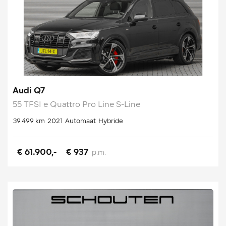
Audi Q7
55 TFSI e Quattro Pro Line S-Line
39.499 km
2021
Automaat
Hybride
€ 61.900,-
€ 937
p.m.