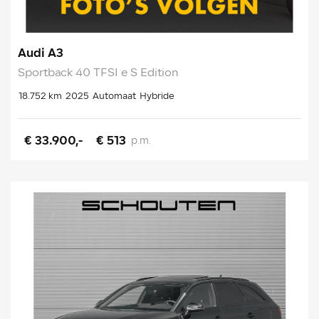
Audi A3
Sportback 40 TFSI e S Edition
18.752 km
2025
Automaat
Hybride
€ 33.900,-
€ 513
p.m.