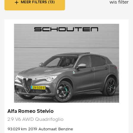
wis filter
MEER FILTERS (13)
Alfa Romeo Stelvio
2.9 V6 AWD Quadrifoglio
93.029 km
2019
Automaat
Benzine