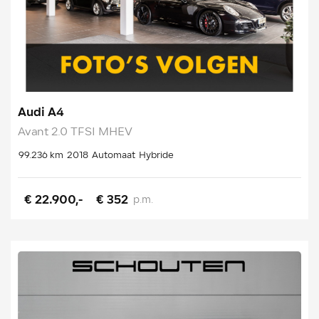
Audi A4
Avant 2.0 TFSI MHEV
99.236 km
2018
Automaat
Hybride
€ 22.900,-
€ 352
p.m.