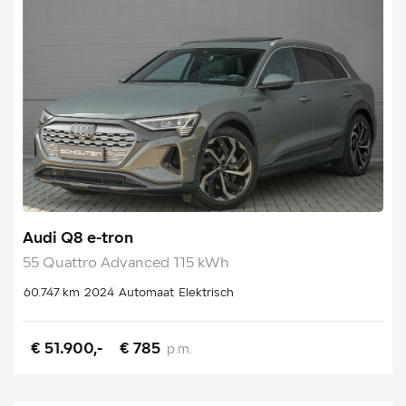
Audi Q8 e-tron
55 Quattro Advanced 115 kWh
60.747 km
2024
Automaat
Elektrisch
€ 51.900,-
€ 785
p.m.