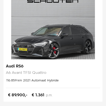
Audi RS6
A6 Avant TFSI Quattro
116.859 km
2021
Automaat
Hybride
€ 89.900,-
€ 1.361
p.m.