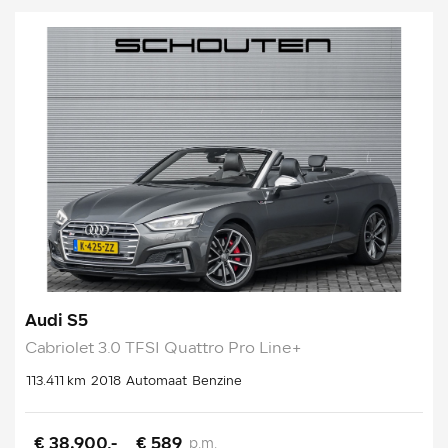
Audi S5
Cabriolet 3.0 TFSI Quattro Pro Line+
113.411 km
2018
Automaat
Benzine
€ 38.900,-
€ 589
p.m.