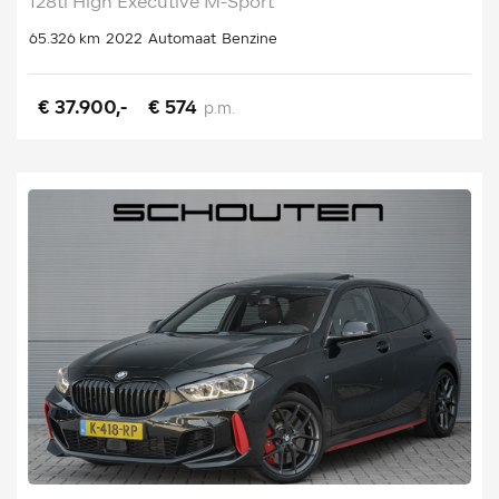
128ti High Executive M-Sport
65.326 km
2022
Automaat
Benzine
€ 37.900,-
€ 574
p.m.