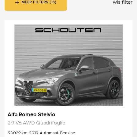
wis filter
MEER FILTERS (13)
Alfa Romeo Stelvio
2.9 V6 AWD Quadrifoglio
93.029 km
2019
Automaat
Benzine