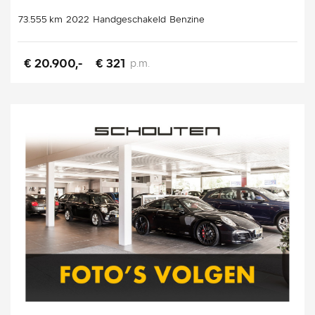
73.555 km
2022
Handgeschakeld
Benzine
€ 20.900,-
€ 321
p.m.