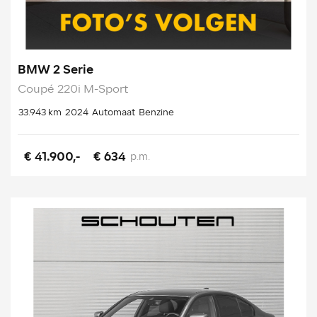
BMW 2 Serie
Coupé 220i M-Sport
33.943 km
2024
Automaat
Benzine
€ 41.900,-
€ 634
p.m.