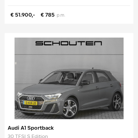
€ 51.900,-
€ 785
p.m.
Audi A1 Sportback
30 TFSI S Edition