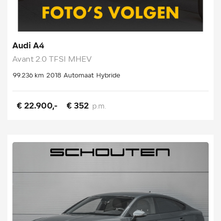
Audi A4
Avant 2.0 TFSI MHEV
99.236 km
2018
Automaat
Hybride
€ 22.900,-
€ 352
p.m.