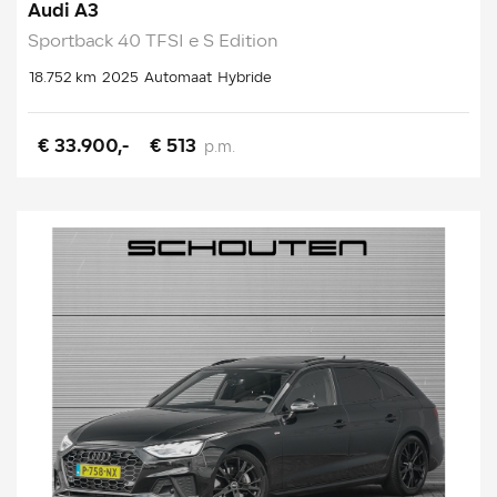
Audi A3
Sportback 40 TFSI e S Edition
18.752 km
2025
Automaat
Hybride
€ 33.900,-
€ 513
p.m.