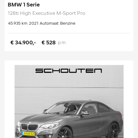
BMW 1 Serie
128ti High Executive M-Sport Pro
45.935 km
2021
Automaat
Benzine
€ 34.900,-
€ 528
p.m.