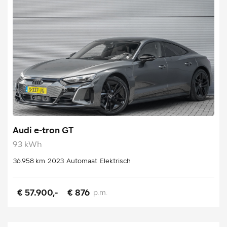
Audi e-tron GT
93 kWh
36.958 km
2023
Automaat
Elektrisch
€ 57.900,-
€ 876
p.m.