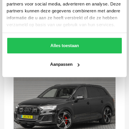
partners voor social media, adverteren en analyse. Deze
Sportback 55 TFSI e S-Line
partners kunnen deze gegevens combineren met andere
94.395 km
2022
Automaat
Hybride
informatie die u aan ze heeft verstrekt of die ze hebben
verzameld op basis van uw gebruik van hun services.
€ 42.900,-
€ 649
p.m.
Alles toestaan
Aanpassen