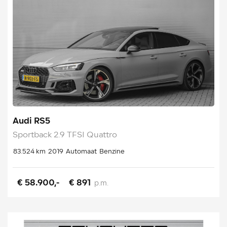
Audi RS5
Sportback 2.9 TFSI Quattro
83.524 km
2019
Automaat
Benzine
€ 58.900,-
€ 891
p.m.