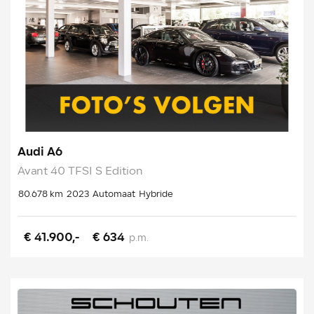
Audi A6
Avant 40 TFSI S Edition
80.678 km
2023
Automaat
Hybride
€ 41.900,-
€ 634
p.m.