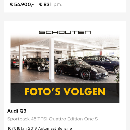
€ 54.900,-
€ 831
p.m.
Audi Q3
Sportback 45 TFSI Quattro Edition One S
107.818 km
2019
Automaat
Benzine