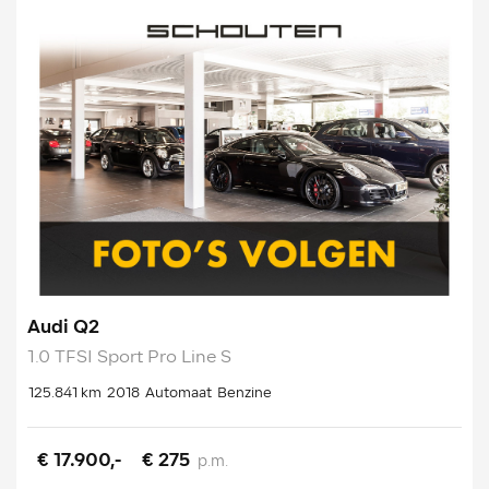
Audi Q2
1.0 TFSI Sport Pro Line S
125.841 km
2018
Automaat
Benzine
€ 17.900,-
€ 275
p.m.