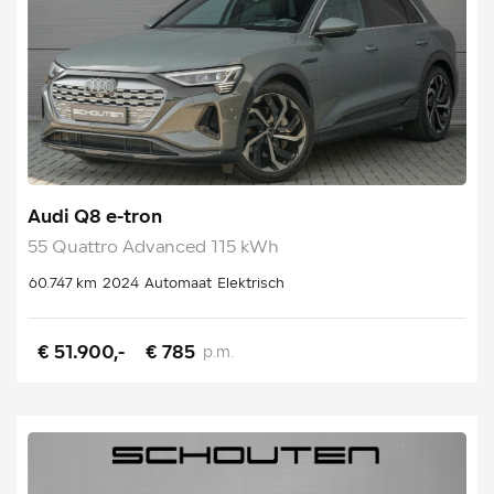
Audi Q8 e-tron
55 Quattro Advanced 115 kWh
60.747 km
2024
Automaat
Elektrisch
€ 51.900,-
€ 785
p.m.