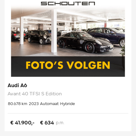
Audi A6
Avant 40 TFSI S Edition
80.678 km
2023
Automaat
Hybride
€ 41.900,-
€ 634
p.m.