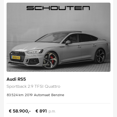
Audi RS5
Sportback 2.9 TFSI Quattro
83.524 km
2019
Automaat
Benzine
€ 58.900,-
€ 891
p.m.