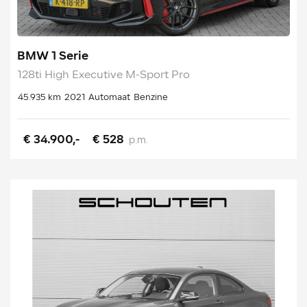
BMW 1 Serie
128ti High Executive M-Sport Pro
45.935 km
2021
Automaat
Benzine
€ 34.900,-
€ 528
p.m.