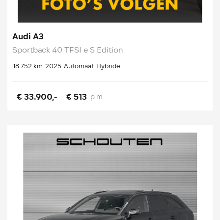
Audi A3
Sportback 40 TFSI e S Edition
18.752 km
2025
Automaat
Hybride
€ 33.900,-
€ 513
p.m.