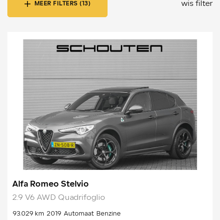
wis filter
MEER FILTERS (13)
Alfa Romeo Stelvio
2.9 V6 AWD Quadrifoglio
93.029 km
2019
Automaat
Benzine