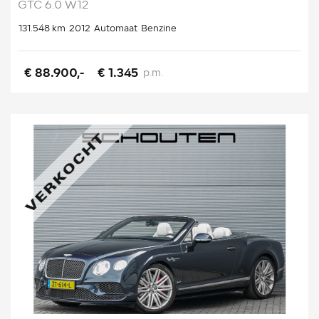
GTC 6.0 W12
131.548 km
2012
Automaat
Benzine
€ 88.900,-
€ 1.345
p.m.