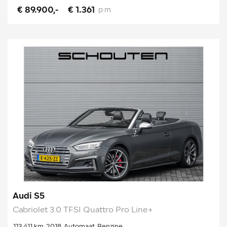
€ 89.900,-
€ 1.361
p.m.
Audi S5
Cabriolet 3.0 TFSI Quattro Pro Line+
113.411 km
2018
Automaat
Benzine