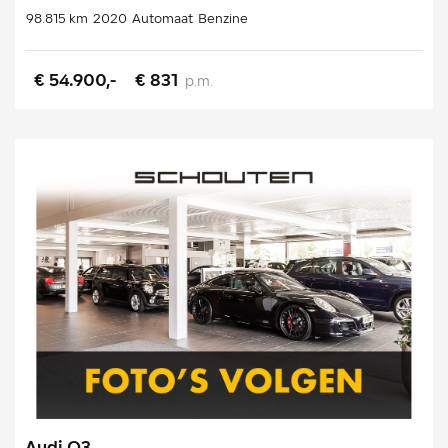
98.815 km
2020
Automaat
Benzine
€ 54.900,-
€ 831
p.m.