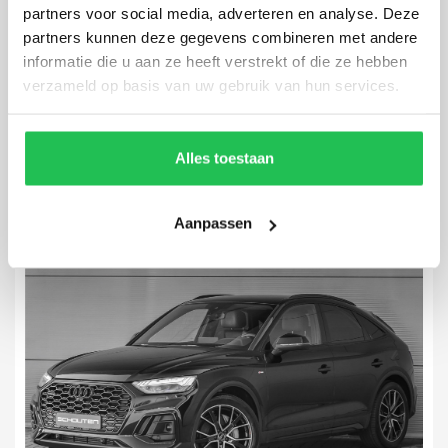
partners voor social media, adverteren en analyse. Deze
partners kunnen deze gegevens combineren met andere
Audi Q4 Sportback e-tron
informatie die u aan ze heeft verstrekt of die ze hebben
50 Quattro S-Line 77 kWh
verzameld op basis van uw gebruik van hun services.
36.008 km
2022
Automaat
Elektrisch
Alles toestaan
Aanpassen