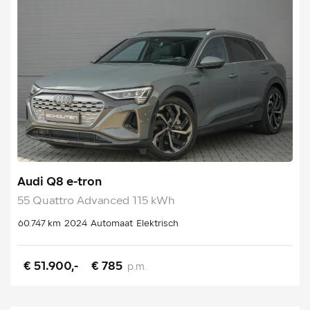
Audi Q8 e-tron
55 Quattro Advanced 115 kWh
60.747 km
2024
Automaat
Elektrisch
€ 51.900,-
€ 785
p.m.