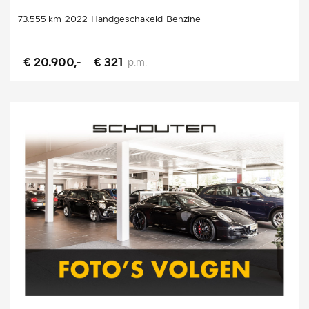
73.555 km
2022
Handgeschakeld
Benzine
€ 20.900,-
€ 321
p.m.