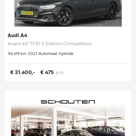
Audi A4
Avant 40 TFSI S Edition Competition
94.619 km
2021
Automaat
Hybride
€ 31.400,-
€ 475
p.m.