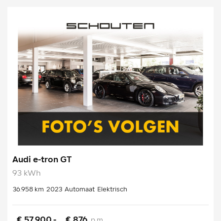
Audi e-tron GT
93 kWh
36.958 km
2023
Automaat
Elektrisch
€ 57.900,-
€ 876
p.m.