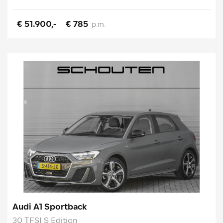
€ 51.900,-
€ 785
p.m.
Audi A1 Sportback
30 TFSI S Edition