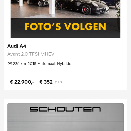
Audi A4
Avant 2.0 TFSI MHEV
99.236 km
2018
Automaat
Hybride
€ 22.900,-
€ 352
p.m.