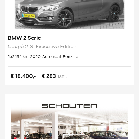
BMW 2 Serie
Coupé 218i Executive Edition
162.154 km
2020
Automaat
Benzine
€ 18.400,-
€ 283
p.m.