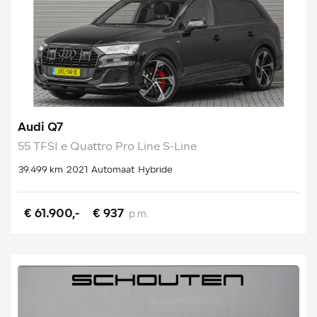
Audi Q7
55 TFSI e Quattro Pro Line S-Line
39.499 km
2021
Automaat
Hybride
€ 61.900,-
€ 937
p.m.