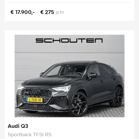
€ 17.900,-
€ 275
p.m.
Audi Q3
Sportback TFSI RS