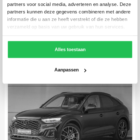
partners voor social media, adverteren en analyse. Deze
partners kunnen deze gegevens combineren met andere
Audi Q4 Sportback e-tron
informatie die u aan ze heeft verstrekt of die ze hebben
50 Quattro S-Line 77 kWh
verzameld op basis van uw gebruik van hun services.
36.008 km
2022
Automaat
Elektrisch
Alles toestaan
Aanpassen