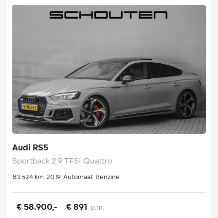
Audi RS5
Sportback 2.9 TFSI Quattro
83.524 km
2019
Automaat
Benzine
€ 58.900,-
€ 891
p.m.