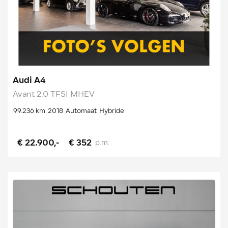
Audi A4
Avant 2.0 TFSI MHEV
99.236 km
2018
Automaat
Hybride
€ 22.900,-
€ 352
p.m.