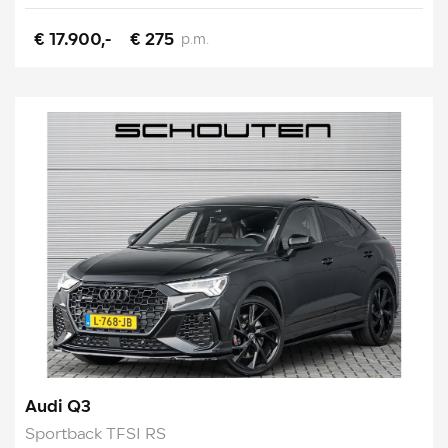
€ 17.900,-
€ 275
p.m.
Audi Q3
Sportback TFSI RS