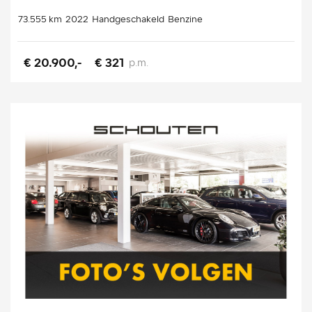
73.555 km
2022
Handgeschakeld
Benzine
€ 20.900,-
€ 321
p.m.