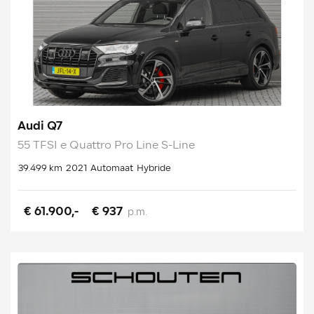
Audi Q7
55 TFSI e Quattro Pro Line S-Line
39.499 km
2021
Automaat
Hybride
€ 61.900,-
€ 937
p.m.