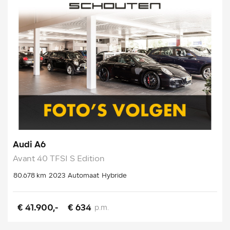
Audi A6
Avant 40 TFSI S Edition
80.678 km
2023
Automaat
Hybride
€ 41.900,-
€ 634
p.m.