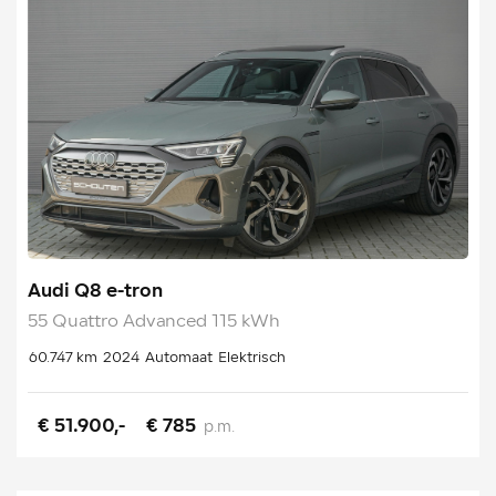
Audi Q8 e-tron
55 Quattro Advanced 115 kWh
60.747 km
2024
Automaat
Elektrisch
€ 51.900,-
€ 785
p.m.