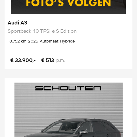
Audi A3
Sportback 40 TFSI e S Edition
18.752 km
2025
Automaat
Hybride
€ 33.900,-
€ 513
p.m.