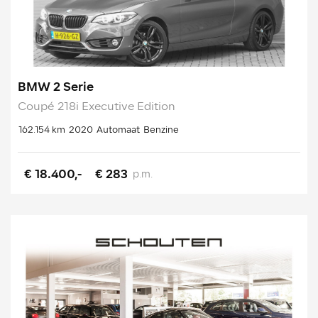
BMW 2 Serie
Coupé 218i Executive Edition
162.154 km
2020
Automaat
Benzine
€ 18.400,-
€ 283
p.m.