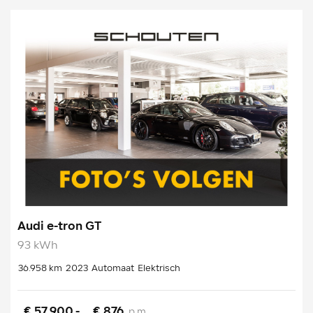
Audi e-tron GT
93 kWh
36.958 km
2023
Automaat
Elektrisch
€ 57.900,-
€ 876
p.m.