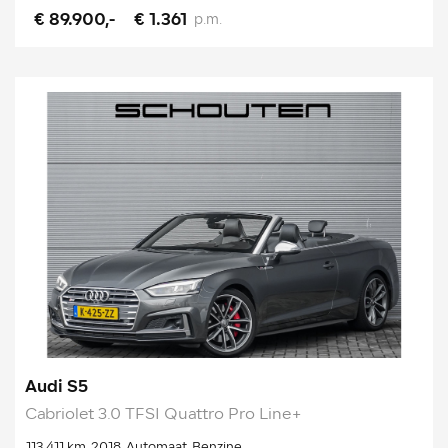
€ 89.900,-
€ 1.361
p.m.
Audi S5
Cabriolet 3.0 TFSI Quattro Pro Line+
113.411 km
2018
Automaat
Benzine