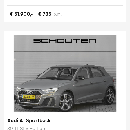
€ 51.900,-
€ 785
p.m.
Audi A1 Sportback
30 TFSI S Edition