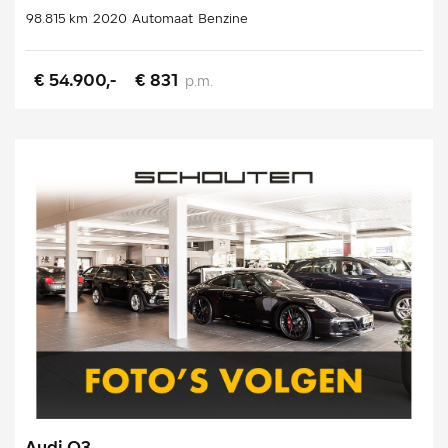
98.815 km
2020
Automaat
Benzine
€ 54.900,-
€ 831
p.m.