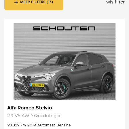
wis filter
MEER FILTERS (13)
Alfa Romeo Stelvio
2.9 V6 AWD Quadrifoglio
93.029 km
2019
Automaat
Benzine