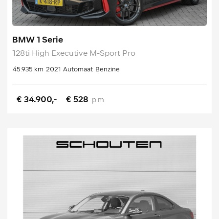
BMW 1 Serie
128ti High Executive M-Sport Pro
45.935 km
2021
Automaat
Benzine
€ 34.900,-
€ 528
p.m.