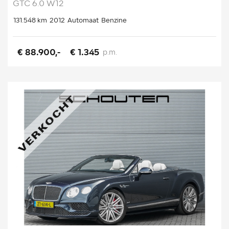
GTC 6.0 W12
131.548 km
2012
Automaat
Benzine
€ 88.900,-
€ 1.345
p.m.