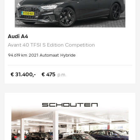
Audi A4
Avant 40 TFSI S Edition Competition
94.619 km
2021
Automaat
Hybride
€ 31.400,-
€ 475
p.m.