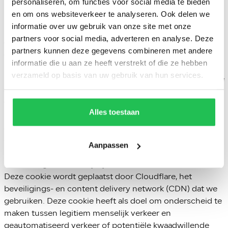
personaliseren, om functies voor social media te bieden
en om ons websiteverkeer te analyseren. Ook delen we
Essentiële / functionele cookies
informatie over uw gebruik van onze site met onze
Dit type cookies zijn essentieel om je in staat te stellen
partners voor social media, adverteren en analyse. Deze
door de website te navigeren en de functies ervan te
partners kunnen deze gegevens combineren met andere
gebruiken. Functionele cookies onthouden keuzes die je
informatie die u aan ze heeft verstrekt of die ze hebben
maakt, zoals taalvoorkeuren en zoekparameters. Ze
verzameld op basis van uw gebruik van hun services.
kunnen worden gebruikt om een meer gepersonaliseerde
ervaring te bieden. Cookies die strikt noodzakelijk zijn
voor het correct functioneren van de website kunnen
Alles toestaan
niet worden uitgeschakeld en worden dan ook
automatisch ingeschakeld wanneer je de website
gebruikt.
Aanpassen
Concreet gebruiken wij bijvoorbeeld de cookie __cf_bm.
Deze cookie wordt geplaatst door Cloudflare, het
beveiligings- en content delivery network (CDN) dat we
gebruiken. Deze cookie heeft als doel om onderscheid te
maken tussen legitiem menselijk verkeer en
geautomatiseerd verkeer of potentiële kwaadwillende