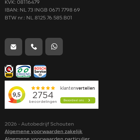
KVK: 08116479
IBAN: NL 73 INGB 0671 7798 69
BTW nr.: NL.8125.76.585.B01
2026 - Autobedrijf Schouten
Algemene voorwaarden zakelijk
Algemene voorwaarden particulier